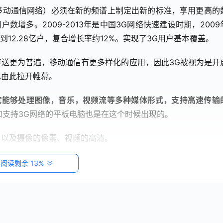
移动通信网络）必须在新的频谱上制定出新的标准，享用更高的
数增多。2009-2013年是中国3G网络快速建设时期，2009
达到12.28亿户，复合增长率约12%。实现了3G用户基本覆盖。
送更为普遍，移动通信有更多样化的应用，因此3G被视为是开
也由此拉开帷幕。
它能够处理图像，音乐，视频流等多种媒体形式，支持高速传输
机和支持3G网络的平板电脑也是在这个时候出现的。
，以及摄像的像素、视频的高清。
期的热度。电子阅读器终端厂商和传统出版社等内容提供商，各
阅读剩余 13%
读上发力——中国移动在2009年斥巨资建立手机阅读基地，中
向移动运营商的阅读基地提供版权内容的运营分成。中移动和盛