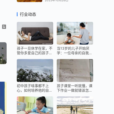
2025年10月26日
%，
行业动态
孩子一旦休学在家，不
当13岁的儿子开始厌
管你多爱自己的孩子，
学：一位母亲的自我救
都不要留给他们最好的
赎与科学养育之路
初中孩子啥事都不上
孩子课堂一听就懂，课
心，如何培养他的自主
下作业一做就错该怎么
能力？
办？