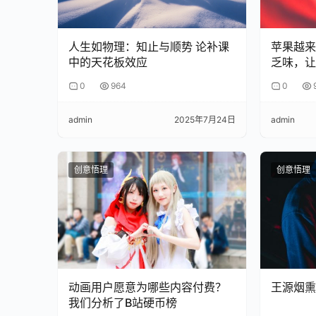
人生如物理：知止与顺势 论补课
苹果越来
中的天花板效应
乏味，让
0
964
0
admin
2025年7月24日
admin
创意悟理
创意悟理
动画用户愿意为哪些内容付费？
王源烟熏
我们分析了B站硬币榜