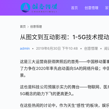
首页
创意悟理
家
首页
创意悟理
从图文到互动影视：1-5G技术搅
admin
•
2019年6月30日 下午10:48
•
创意悟理
•
阅读
这是三大运营商获得牌照后的首秀——中国移动董事长杨
了力争在2020年率先启动面向SA的网络升级；中
景。
这也是科技公司预展示实力的舞台——物联网、医疗
5G概念的助力下飞的更高更久。
在这些热闹的讨论中，作为天生“感性”的板块，娱