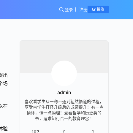
登录
注册
投稿
提出
个场
admin
喜欢看学生从一窍不通到猛然悟道的过程，
以在
享受带学生打怪升级后的成绩提升！有一点
情怀，懂一点物理！爱看哲学和历史类的
书，追求知行合一的教育理念！
体验
187
0
0