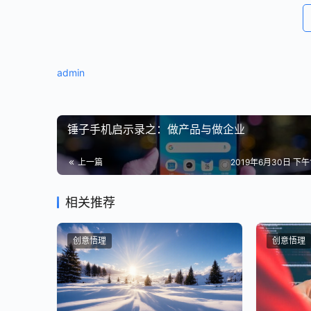
样的CP是六四分成，盛大再和作者五五或六四分成
在“IP”概念尚未出现的时候，这也就是网文作者们的
admin
创意物理原创文章。发布者：admin，转转请注明出处：
锤子手机启示录之：做产品与做企业
上一篇
2019年6月30日 下午1
相关推荐
创意悟理
创意悟理