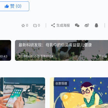
，刨去各种费用，盛大文学的作者顶多能分到总收入的11%到13
赞
(0)
“微薄”收入了。
0
0
生成海报
https://www.chuangyiwuli.com/wuli/579/
最新科研发现：母乳中的细菌有益婴儿健康
0:43
2019年6月30日 下午11:04
下一篇
创意悟理