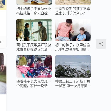
初中的孩子不爱做作业
青春叛逆期的孩子不尊
拖拉成性，毫无自控力
重家长时该怎么办？
咋办？
9日
面对孩子厌学摆烂玩游
初二的孩子，夜里偷偷
戏青春期叛逆该怎么
玩手机或者平板电脑该
办？
怎么办？
随着孩子长大我发现一
神兽上初二了还处于初
个问题，家长一说话孩
一状态 第一次月考英
子就嫌烦！
语就被打击了