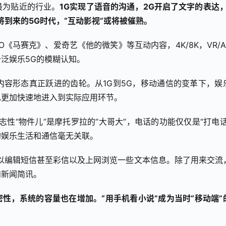
最为贴近的行业。
1G实现了语音的沟通，2G开启了文字的表达，
到来的5G时代，“互动影视”或将被催熟。
BO《马赛克》、爱奇艺《他的微笑》等互动内容，4K/8K，VR/A
泛娱乐5G的模糊认知。
容形态真正跃进的齿轮。从1G到5G，移动通信的变革下，娱
也更加快速地进入到实际应用环节。
志性“物件儿”是摩托罗拉的“大哥大”，电话的功能仅仅是“打电话
的娱乐生活和通信毫无关联。
以编辑短信甚至彩信以及上网浏览一些文本信息。除了用来交流
和新闻简讯。
密性，系统的容量也在增加。“用手机看小说”成为当时“移动端”