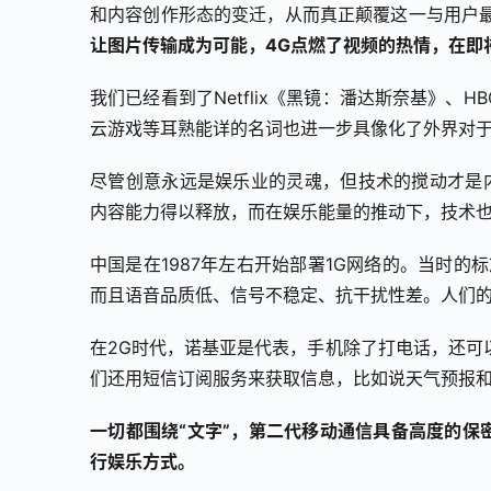
和内容创作形态的变迁，从而真正颠覆这一与用户
让图片传输成为可能，4G点燃了视频的热情，在即将
我们已经看到了Netflix《黑镜：潘达斯奈基》、H
云游戏等耳熟能详的名词也进一步具像化了外界对于
尽管创意永远是娱乐业的灵魂，但技术的搅动才是内
内容能力得以释放，而在娱乐能量的推动下，技术
中国是在1987年左右开始部署1G网络的。当时的标
而且语音品质低、信号不稳定、抗干扰性差。人们
在2G时代，诺基亚是代表，手机除了打电话，还可
们还用短信订阅服务来获取信息，比如说天气预报
一切都围绕“文字”，第二代移动通信具备高度的保
行娱乐方式。