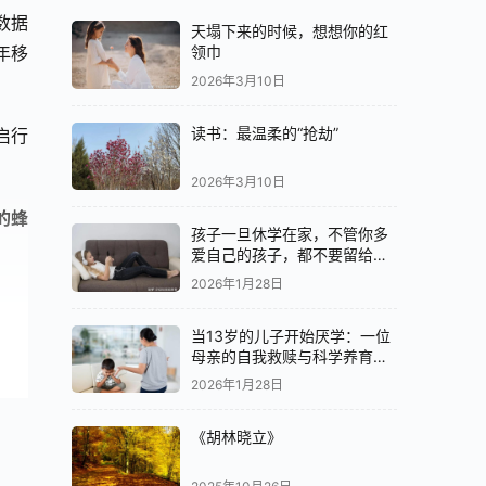
数据
天塌下来的时候，想想你的红
年移
领巾
2026年3月10日
读书：最温柔的“抢劫”
启行
2026年3月10日
的蜂
孩子一旦休学在家，不管你多
爱自己的孩子，都不要留给他
们最好的
2026年1月28日
当13岁的儿子开始厌学：一位
自推
母亲的自我救赎与科学养育之
路
国联
2026年1月28日
《胡林晓立》
大这