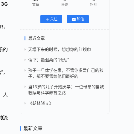
3G
文章
评论
粉丝
关注
私信
R，
最近文章
乐的
天塌下来的时候，想想你的红领巾
读书：最温柔的“抢劫”
孩子一旦休学在家，不管你多爱自己的孩
”，
子，都不要留给他们最好的
当13岁的儿子开始厌学：一位母亲的自我
救赎与科学养育之路
，人
《胡林晓立》
的流
最新文章