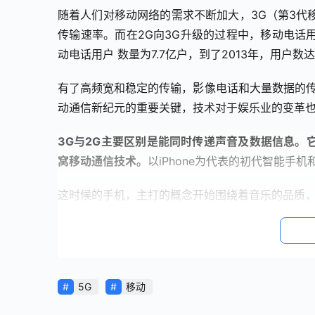
随着人们对移动网络的需求不断加大，3G（第3代
传输速率。而在2G向3G升级的过程中，移动电话用户
动电话用户 数量为7.7亿户，到了2013年，用户数
有了高频宽和稳定的传输，影像电话和大量数据的传
动通信新纪元的重要关键，技术对于娱乐业的变革
3G与2G主要区别是能同时传递声音及数据信息。
窝移动通信技术。
以iPhone为代表的初代智能手
这时候的手机，主打的概念开始围绕着音乐的品质
图文方面，3G时代的移动阅读市场继续延续2G时
出自己产品，加入竞争。电信运营商也开始在移动阅
通手机阅读业务也正式推向市场。
5G
移动
以当时的盛大文学为例，其移动业务收入主要来自