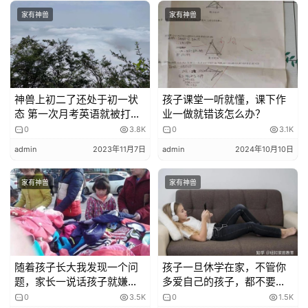
iPad：“放家里哪怕藏好了也不放心！晚上回家，我在场的
家有神兽
家有神兽
时候才能用。”
林女士则花了三个小时申请了儿子的专用账号。
神兽上初二了还处于初一状
孩子课堂一听就懂，课下作
“儿子暑假有个网课，所以要用到iPad，但是我只希望他用
态 第一次月考英语就被打击
业一做就错该怎么办？
钉钉，不用别的app，怎么办呢？我上网搜了各种方法，申
了
0
3.8K
0
3.1K
请了未成年人账号，并设置我为监护人。平时iPad用他的账
admin
2023年11月7日
admin
2024年10月10日
号登录，全天禁用除了钉钉外的所有app，儿子要用，必须
要发申请，我在自己手机上批准使用才行。”
家有神兽
家有神兽
这么严格的使用方法，林女士却意外发现，儿子竟对着“钉
钉”嘿嘿笑。“我用了几年都没有发现的功能被他发现了，他
在钉钉里找到了看视频的通道！”林女士火速开启了青少年
随着孩子长大我发现一个问
孩子一旦休学在家，不管你
守护模式，她无奈“把可能的漏洞，都贴上了补丁”。
题，家长一说话孩子就嫌
多爱自己的孩子，都不要留
烦！
给他们最好的
0
3.5K
0
1.5K