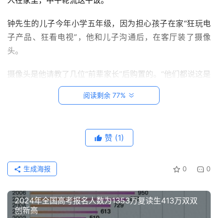
钟先生的儿子今年小学五年级，因为担心孩子在家“狂玩电
创
子产品、狂看电视”，他和儿子沟通后，在客厅装了摄像
意
悟
头。
理
摄像头是他请教了几位“前辈家长”后购置的。“他们都说这是
家
暑假神器。一方面孩子一个人在家，怕万一有什么事，可以
阅读剩余 77%
有
随时看一下；另一方面也可以作为一个‘威慑’装置。”钟先生
神
说，担心孩子心理上不接受，特别提前沟通了。
兽
赞
(1)
“不管是看电视还是玩电子产品，按照我们的约定来，不要
从
瞒着我们偷偷看。我们也特意跟儿子说，装摄像头并不是真
教
要监控他的一举一动。”钟先生挑了360度转动的摄像头，
登录
注册
生成海报
0
0
笔
找安装的位置也煞费苦心，找的是客厅置物架的隔层，找了
记
块木板延长，这个位置刚好整个客厅和孩子的房间都看得
2024年全国高考报名人数为1353万复读生413万双双
到。
创新高
我