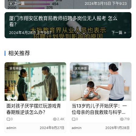
的
上一篇
2024年3月15日 下午9:23
作
家里藏不住iPad，只能随身带
品
厦门市翔安区教育局教师招聘多岗位无人报考 怎么
看？
陈女士和六年级的女儿大吵了一架。女儿借着查资料、和同
2024年4月28日 上午9:07
下一篇
教
学沟通等“名头”，一次又一次要求用iPad。
学
素
“暑假嘛，我觉得放松一下也没啥，就少了警惕，也没有及
相关推荐
材
时把iPad拿回来。”最近陈女士发现女儿早上起不来，叫醒
了也没啥精神。她马上要求女儿交还iPad，打开后查看屏幕
家有神兽
家有神兽
使用时间，女儿竟然“破解”了密码，连续三天，都在半夜里
偷玩，几乎每天的使用时间都超过了5小时，有一天则玩到
了凌晨4点多。
面对孩子厌学摆烂玩游戏青
当13岁的儿子开始厌学：一
“游戏因为未成年人账号有限制没法玩，其他的应用，网
春期叛逆该怎么办？
位母亲的自我救赎与科学养
页、微博、小红书、b站等翻了个遍！”陈女士当场急火攻
育之路
0
2.4K
0
719
心，气到发抖，大骂女儿一顿后把社交、娱乐类app全部删
admin
2024年9月27日
admin
2026年1月28日
光。那天之后，陈女士白天上班就多带了一样东西——