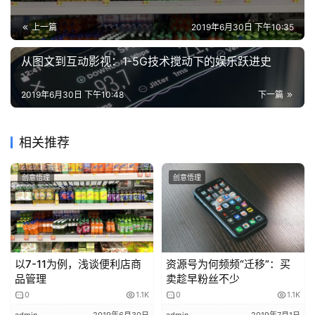
到任何一种可能性，即罗永浩突然具备了操作如此复杂企
的
上一篇
2019年6月30日 下午10:35
业、进入陌生的科技制造行业的能力。更何况这个陌生行
作
品
业，是一个早已红海、让无数老炮铩羽而归的、没什么赚头
从图文到互动影视：1-5G技术搅动下的娱乐跃进史
的行业。
教
2019年6月30日 下午10:48
下一篇
我们回到本文的主题，即探讨产品与企业的关系。
学
素
前边也提到了，互联网行业是允许产品先行，企业后进的，
材
相关推荐
是因为互联网行业的门槛低、试错成本低，一个纯线上或轻
度结合线下的产品，前提是不需要投入太多资源的，完全可
创意悟理
创意悟理
以在小规模快速验证可行性后，再考虑成立企业、扩大团
队。
但很遗憾的是，类似这样的时代，也过去了。纯线上toC创
以7-11为例，浅谈便利店商
资源号为何频频“迁移”：买
业的最大红利，是智能机和移动互联网用户的高速增长。新
品管理
卖趁早粉丝不少
增用户的数量一旦下滑，获取新用户的成本马上提高，会导
0
1.1K
0
1.1K
致新产品和小团队与大企业的竞争中先出局，因为在短时间