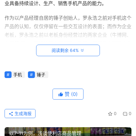
页
业具备持续设计、生产、销售手机产品的能力。
作为以产品经理自居的锤子创始人，罗永浩之前对手机这个
创
产品的认知，仅仅停留在一些交互设计的表面；而作为企业
意
悟
老板，罗永浩之前以老板身份经营过的两家企业（牛博网、
理
老罗英语），都远谈不上正规和上轨道，仅仅是小团队小作
阅读剩余 64%
坊的水准。从产品和企业两条线的经验看过来，罗永浩都有
家
很大的缺陷。
有
神
手机企业的复杂之处，在于对内需要带领和协调工业设计、
手机
锤子
兽
结构设计、硬件、射频、生产支持、内核/驱动、系统应
用、采购、市场、销售等十几个专业，对外需要应对供应商
赞
(0)
从
（原厂+代理商）、模具厂、代工厂、渠道（国包、省包、
教
电商）、媒体、售后等十几个环节。内部和外部的复杂度，
登录
注册
笔
生成海报
0
0
都远远超过了做互联网产品和企业。
记
所以，锤子的失败简直是从一开始就注定的，因为我们看不
以7-11为例，浅谈便利店商品管理
我