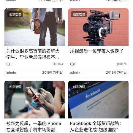
admin
2019年6月30日
admin
2019年7月1日
内快速低成本地获取新用户的好时光，一去不复返了。
创意悟理
创意悟理
于是锤子科技死不死，并不是本文要讨论的重点；罗永浩再
落魄，也比普通人活得好的多，至少买家具也是宜家起步。
讨论产品与企业话题，最终我希望得到一个大多数普通人能
受益的结论。
为什么很多高智商的名牌大
乐视最后一位守夜人也走了
学生，毕业后却混得很不
罗永浩并非一无是处，他只是冒失进入手机这个大众消费品
好？
0
943
0
874
行业以至于进入科技行业和公众视野，自身的缺点被放在公
admin
2019年7月1日
admin
2019年7月1日
众面前评说。这些缺点大多数人都有，且手机行业专业知识
方面的缺失，是一般人难以克服的。所以乱入行是一个错误
创意悟理
创意悟理
的示范。
但罗永浩个人发展的早期，之所以累积起大量人气，是因为
他做了一个正确的示范，即把自己打造成产品。
被华为反超，一季度iPhone
Facebook 全球货币战略：
罗永浩早期的经历，在网上很容易搜到，这里只是简单概括
在全球智能手机市场份额降
从企业进化成“超级国家”