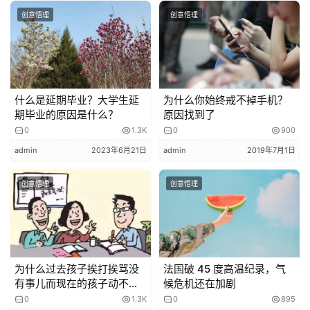
创意悟理
创意悟理
什么是延期毕业？大学生延
为什么你始终戒不掉手机？
期毕业的原因是什么？
原因找到了
0
1.3K
0
900
admin
2023年6月21日
admin
2019年7月1日
创意悟理
创意悟理
为什么过去孩子挨打挨骂没
法国破 45 度高温纪录，气
有事儿而现在的孩子动不动
候危机还在加剧
就心理障碍？
0
1.3K
0
895