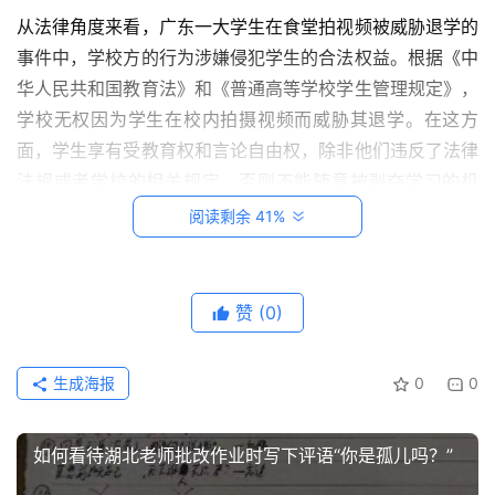
从法律角度来看，广东一大学生在食堂拍视频被威胁退学的
创
事件中，学校方的行为涉嫌侵犯学生的合法权益。根据《中
意
华人民共和国教育法》和《普通高等学校学生管理规定》，
悟
学校无权因为学生在校内拍摄视频而威胁其退学。在这方
理
面，学生享有受教育权和言论自由权，除非他们违反了法律
法规或者学校的相关规定，否则不能随意被剥夺学习的机
家
会。
阅读剩余 41%
有
神
从历史角度来看，学校作为教育机构，应该承担起培养人
兽
才、传授知识和技能的职责。然而，在过去的一段时间里，
赞
(0)
有些学校却以各种理由对学生采取严厉的管理方式，甚至有
从
类似于广东一大学生在食堂拍视频被威胁退学的事件发生。
教
登录
注册
生成海报
0
0
这不禁让人思考：学校究竟是应该以培养人才为主，还是以
笔
记
管理学生为主？历史的经验告诉我们，学校应该把重点放在
培养学生的全面素质和能力上，而不是过分强调对学生的管
如何看待湖北老师批改作业时写下评语“你是孤儿吗？”
我
理。