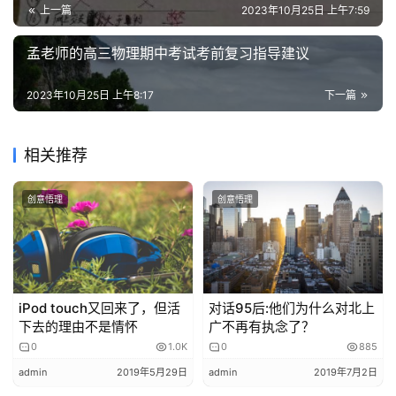
的
上一篇
2023年10月25日 上午7:59
作
从社会角度来看，这一事件引发了公众对于学校管理和学生
品
孟老师的高三物理期中考试考前复习指导建议
权利的关注。在现代社会，信息和传播渠道越来越广泛，学
生在校内拍摄视频并分享到社交媒体上的行为并不罕见。然
2023年10月25日 上午8:17
下一篇
教
而，学校在处理类似事件时，往往采取过于严厉的手段，导
学
致学生受到不必要的压力和困扰。这不仅不利于学生的成长
素
相关推荐
和发展，也容易引起社会舆论的关注和质疑。
材
综上所述，广东一大学生在食堂拍视频被威胁退学的事件涉
创意悟理
创意悟理
及到法律、历史和社会等多个方面的问题。我们应该从法律
角度维护学生的合法权益；从历史角度反思学校的教育和管
理方式；从社会角度关注学生的权利和利益。只有这样，我
们才能真正实现教育的目的，促进学生的全面发展和成长。
iPod touch又回来了，但活
对话95后:他们为什么对北上
下去的理由不是情怀
广不再有执念了？
0
1.0K
0
885
创意物理原创文章。发布者：admin，转转请注明出处：
admin
2019年5月29日
admin
2019年7月2日
https://www.chuangyiwuli.com/wuli/990/