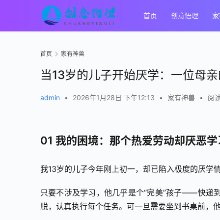
首页
创意悟理
家
首页
家有神兽
当13岁的儿子开始厌学：一位母
admin
•
2026年1月28日 下午12:13
•
家有神兽
•
阅读
01 我的困境：那个热爱劳动却厌恶
我13岁的儿子今年刚上初一，却已陷入极度的厌学
只要不涉及学习，他几乎是个“完美”孩子——快递
脱，认真执行每个任务。可一旦需要坐到书桌前，