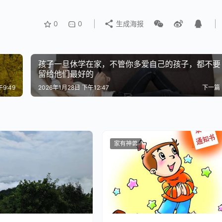
0
0
生成海报
业动机下降存在显著相关。当我们不断强调学习的重要性、时刻
—即因兴趣、好奇心或成就感而学习的动力。
孩子一旦休学在家，不管你多爱自己的孩子，都不要
发育
，特别是负责情绪调节的边缘系统和负责理性思考的前额叶
留给他们最好的
，长期释放皮质醇，这不仅影响学习记忆能力，还可能引发情
9:49
2026年1月28日 下午12:47
下一篇
己与他人频繁比较时，会产生两种反应：要么过度竞争导致焦虑
—他们不是不想成功，而是害怕在竞争中失败，于是选择“不参
家有神兽