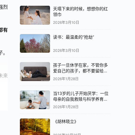
强烈
天塌下来的时候，想想你的红
领巾
2026年3月10日
都有
读书：最温柔的“抢劫”
2026年3月10日
子。
孩子一旦休学在家，不管你多
爱自己的孩子，都不要留给他
未来
们最好的
2026年1月28日
当13岁的儿子开始厌学：一位
状态
母亲的自我救赎与科学养育之
路
窒息
2026年1月28日
《胡林晓立》