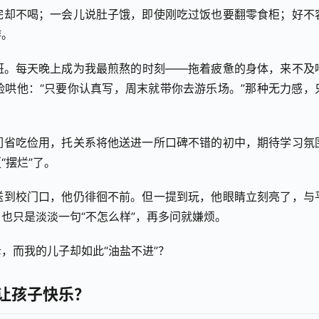
完却不喝；一会儿说肚子饿，即使刚吃过饭也要翻零食柜；好不
游。
班。每天晚上成为我最煎熬的时刻——拖着疲惫的身体，来不及
哄他：“只要你认真写，周末就带你去游乐场。”那种无力感，
们省吃俭用，托关系将他送进一所口碑不错的初中，期待学习氛
“摆烂”了。
送到校门口，他仍徘徊不前。但一提到玩，他眼睛立刻亮了，与
也只是淡淡一句“不怎么样”，再多问就嫌烦。
，而我的儿子却如此“油盐不进”？
”让孩子快乐？