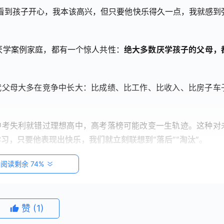
看到孩子开心，我本该高兴，但只要他快乐得久一点，我就感到
厌学案例家庭，都有一个惊人共性：
绝大多数厌学孩子的父母，
代父母大多在竞争中长大：比成绩、比工作、比收入、比房子车
中考失利就错过理想高中，高考落榜可能改变一生轨迹。这种对
习，只要他表现出快乐，我们就立刻联想到“落后”“淘汰”
。
一分，未来就少一分保障。然而，心理学研究指出，
持续的压力
阅读剩余 74%
自我控制的大脑区域
。当我们用过度紧绷的爱让孩子在压力中
赞
(1)
何成为厌学推手