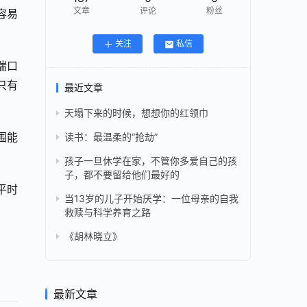
文章
评论
粉丝
容易
关注
私信
喘口
只有
最近文章
天塌下来的时候，想想你的红领巾
围能
读书：最温柔的“抢劫”
孩子一旦休学在家，不管你多爱自己的孩
子，都不要留给他们最好的
平时
当13岁的儿子开始厌学：一位母亲的自我
救赎与科学养育之路
《胡林晓立》
最新文章