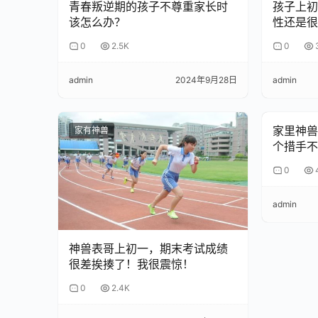
青春叛逆期的孩子不尊重家长时
孩子上初
该怎么办？
性还是很
0
2.5K
0
admin
2024年9月28日
admin
家里神兽
家有神兽
家有神兽
个措手不
0
admin
04 科学养育的两大支柱：从自我调
神兽表哥上初一，期末考试成绩
很差挨揍了！我很震惊！
明白了这些道理后，我决心改变。在专业指导下，
0
2.4K