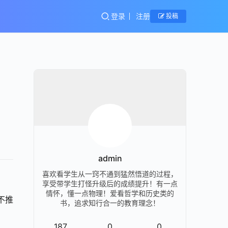
登录
注册
投稿
admin
喜欢看学生从一窍不通到猛然悟道的过程，
享受带学生打怪升级后的成绩提升！有一点
情怀，懂一点物理！爱看哲学和历史类的
不推
书，追求知行合一的教育理念！
187
0
0