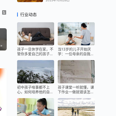
2025年10月26日
监督
行业动态
皮层
绪障
孩子一旦休学在家，不
当13岁的儿子开始厌
管你多爱自己的孩子，
学：一位母亲的自我救
都不要留给他们最好的
赎与科学养育之路
，要
与”
初中孩子啥事都不上
孩子课堂一听就懂，课
心，如何培养他的自主
下作业一做就错该怎么
能力？
办？