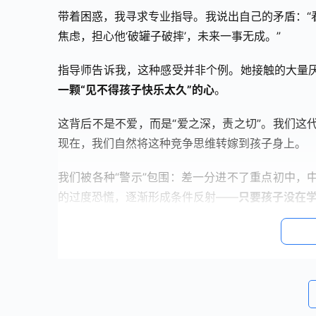
带着困惑，我寻求专业指导。我说出自己的矛盾：“
焦虑，担心他‘破罐子破摔’，未来一事无成。”
指导师告诉我，这种感受并非个例。她接触的大量
一颗“见不得孩子快乐太久”的心
。
这背后不是不爱，而是“爱之深，责之切”。我们这
现在，我们自然将这种竞争思维转嫁到孩子身上。
我们被各种“警示”包围：差一分进不了重点初中，
的过度恐慌，逐渐形成条件反射——
只要孩子没在学
在我们的认知中，快乐与前途被错误对立：多快乐
会损害前额叶皮层功能，这正是负责规划、决策和
时，他们很可能以“放弃学习”作为反抗。
03 科学视角：父母的“教育焦虑”如