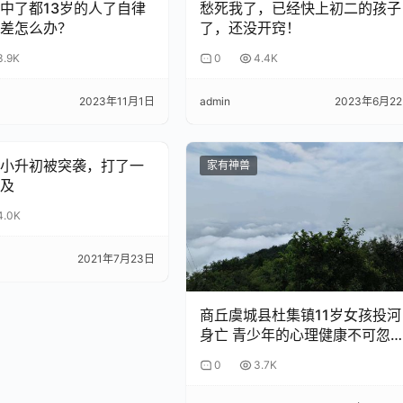
中了都13岁的人了自律
愁死我了，已经快上初二的孩子
差怎么办？
了，还没开窍！
3.9K
0
4.4K
2023年11月1日
admin
2023年6月2
小升初被突袭，打了一
家有神兽
及
4.0K
2021年7月23日
整到亲子关系重建
商丘虞城县杜集镇11岁女孩投河
身亡 青少年的心理健康不可忽
视！
我采取了两项基于心理学和教育学原理的调整策略：
0
3.7K