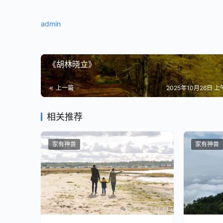
admin
教育心理学研究表明，父母的过度干预与孩子的学
孩子的进度时，实际上是在削弱他们的
内在动机
—
《胡林晓立》
更值得关注的是，
青春期大脑正在经历第二次重要
之间的连接。持续的高压环境会激活应激反应系统
上一篇
2025年10月26日 上午
碍。
此外，社会比较理论指出，当孩子感知到父母将自
相关推荐
么彻底放弃以避免失败。许多厌学的孩子属于后者—
作为自我保护。
家有神兽
家有神兽