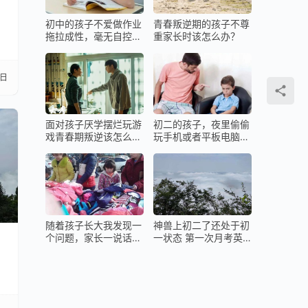
初中的孩子不爱做作业
青春叛逆期的孩子不尊
拖拉成性，毫无自控力
重家长时该怎么办？
咋办？
2日
面对孩子厌学摆烂玩游
初二的孩子，夜里偷偷
戏青春期叛逆该怎么
玩手机或者平板电脑该
办？
怎么办？
随着孩子长大我发现一
神兽上初二了还处于初
个问题，家长一说话孩
一状态 第一次月考英
子就嫌烦！
语就被打击了