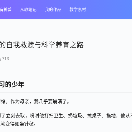
有神兽
从教笔记
我的作品
教学素材
亲的自我救赎与科学养育之路
 713
学习的少年
情绪。作为母亲，我几乎要崩溃了。
到了立刻去取，吩咐他打扫卫生、扔垃圾、擦桌子、拖地，他从
他就变得如坐针毡。