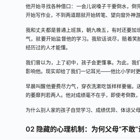
他开始寻找各种借口：一会儿说嗓子干要倒水，倒
开始写作业，不到两道题就开始转笔、望向窗外神
我和丈夫都是普通上班族，朝九晚五，有时还要加
气，就要开始监督他的学习。我软话说尽，赔着笑脸
经历过的人才能懂。
我们曾以为，上了初中，孩子会更懂事。为此，我
影响他。现实却给了我们一记耳光——他比小学时更
早晨叫醒他要费尽力气，穿衣洗漱吃饭样样要催。
的萎靡判若两人。他对成绩毫不在乎，即使考倒数，
为什么别人家的孩子自觉学习、成绩优异、体谅父母
02 隐藏的心理机制：为何父母“不敢