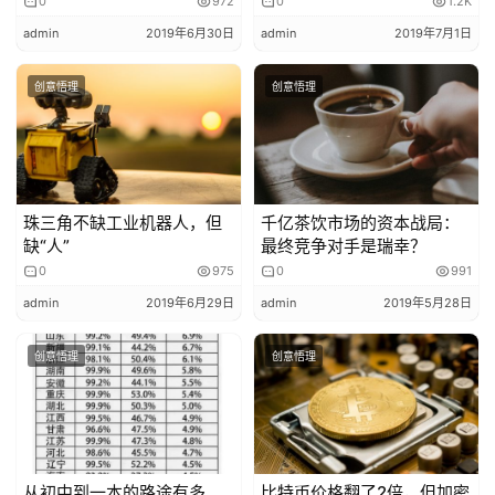
0
972
0
1.2K
好处显而易见，社会真正需要被关注的“阴暗面”被曝光出
admin
2019年6月30日
admin
2019年7月1日
来，进而让事件朝好的方向发展，甚至推动社会进步，比如
“丈夫把妻子推下悬崖”提醒人们找对象要警惕；“操场埋尸”
创意悟理
创意悟理
新闻推动案件浮出水面和侦破进程，终将让坏人被绳之以
法……新闻正在发挥应该发挥的价值，微博曾经的口号：“关
注产生力量，围观改变世界”，今天看依然很有力量。
弊端同样存在，显得有些隐蔽：当人们每天都关注这些极端
珠三角不缺工业机器人，但
千亿茶饮市场的资本战局：
缺“人”
最终竞争对手是瑞幸？
的个体事件，更应该被关注的事情就缺少了本应获取的注意
0
975
0
991
力。每个负面新闻都是孤立的“点”，但要让世界变得更好，
admin
2019年6月29日
admin
2019年5月28日
就需要将点连成线，线连成面，系统式地来解决问题，否
则，新闻相关的所有人，都会疲于奔命。
创意悟理
创意悟理
创意物理原创文章。发布者：admin，转转请注明出处：
https://www.chuangyiwuli.com/wuli/722/
从初中到一本的路途有多
比特币价格翻了2倍，但加密