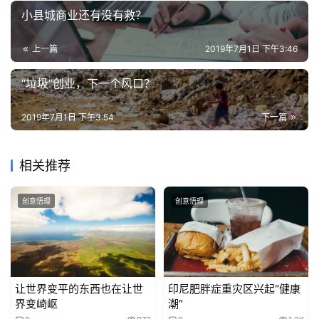
我
小县城商业还有没有救？
的
第四个是个性化算法形成的“茧房效应”。
“信息茧房是指人
作
们的信息领域会习惯性地被自己的兴趣所引导，从而将自己
上一篇
2019年7月1日 下午3:46
品
的生活桎梏于像蚕茧一般的茧房中的现象。”如果你表现得
“垃圾”创业，下一个风口？
对负面感兴趣（大多数人都可能会这样，这是人性），你看
教
过负面，就会被新闻客户端推送更多负面，你陷入了自己的
学
2019年7月1日 下午3:54
下一篇
信息茧房，大众也被困在了一个“茧房”，于是，就有了开篇
素
的感叹。
材
相关推荐
曾经有很多新闻不是很负能量，岁月静好，每天占据着头
条，比如某知名演员一个生日微博转发过亿，数据是假的，
创意悟理
创意悟理
粉丝助攻强占头条的行为最近被打击了；再比如曾经明星出
轨这样的八卦很多，后来变少了。现在看来，这给真正的
“新闻”腾出了空间，只是人们又发现，坏消息多起来了。
让世界变平的东西也在让世
印尼肥胖症重灾区兴起“健康
这样的现象，好还是不好？要辩证地看。
界变崎岖
潮”