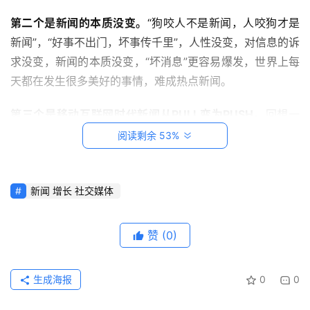
页
第二个是新闻的本质没变。
“狗咬人不是新闻，人咬狗才是
新闻”，“好事不出门，坏事传千里”，人性没变，对信息的诉
创
求没变，新闻的本质没变，“坏消息”更容易爆发，世界上每
意
天都在发生很多美好的事情，难成热点新闻。
悟
理
第三个是移动互联网时代新闻从PULL变为PUSH。
回想一
下你在纸媒时代或者网媒时代看新闻的习惯，你会主动打开
阅读剩余 53%
家
电视看新闻，你会主动买报纸看新闻，你会主动点开网站看
有
新闻，如果你不“主动”，你不会知道发生了什么事情，除非
神
兽
有人跑过来直接告诉你。
新闻 增长 社交媒体
今天不一样，App总是在推送，但凡热点，争先恐后。就算
从
赞
(0)
你主动打开App，看到的也是被PUSH的信息流，搜索新闻
教
登录
注册
笔
的变少了。信息获取从PULL到PUSH，意味着，我们每个
记
生成海报
0
0
人都被动地接受这些坏消息，谁的手机没几个新闻资讯App
呢？更多人接触到坏消息，回到第一点，又会加速其传播。