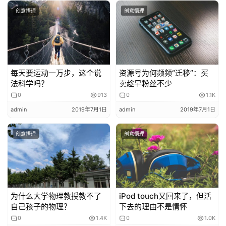
懒惰的不想学习的老虎，就爵迹江湖了，因为它找不到食
创意悟理
创意悟理
物，都饿死了！
人的第一层次理想是什么？吃饱喝足，在这一点上和动物无
疑！靠什么吃饱喝足？靠自己的能力！靠自己的双手！太懒
每天要运动一万步，这个说
资源号为何频频“迁移”：买
惰了不想工作不想学习只想玩乐怎么办？这里人类出现了反
法科学吗？
卖趁早粉丝不少
进化的一面，按照丛林法则，这一部分人类是属于被淘汰的
0
913
0
1.1K
部分，可是人类发明了文明这玩意儿，怎么能让自己的同类
admin
2019年7月1日
admin
2019年7月1日
饿死呢？我们大伙救济一下吧，于是各种救助制度建立起来
了！当然我们救危救孤救残完全没问题，各种啃老才是大麻
创意悟理
创意悟理
烦！我身边有一个哥们，40几岁了，身体健康，四肢发
达，唯一的缺点就是懒！嗯，这个是个大毛病！
回到王威同学这个事儿上，你学到了什么？
为什么大学物理教授教不了
iPod touch又回来了，但活
自己孩子的物理？
下去的理由不是情怀
不要在拼搏的年龄学会了懒，不要再该学习的时候，各种主
0
1.4K
0
1.0K
义泛滥！不要在学校里面除了不学习什么都干！有些事情错