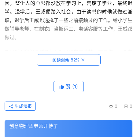
因，整个人的心思都没放在学习上，荒废了学业，最终退
学。退学后，王威便踏入社会，由于读书的时候就做过兼
创
职，退学后王威也选择了一些之前接触过的工作。给小学生
意
做辅导老师、在制衣厂当搬运工、电话客服等工作，王威都
悟
理
做过。
新闻后面我们读到了什么？也许您不清楚，可是作为一个老
家
阅读剩余 82%
师来讲，我来分析分析看看是不是这样的情况！
有
神
能从湖北襄阳考到中国农业大学，说明当年王威学习非常
兽
好，智商非常高，所以，你说你也想复制这个故事，先看看
赞
(1)
从
你目前能不能考入班级前五名再说！别画虎不成反类犬！从
教
襄阳来到北京后，来到大都市，脱离了高中的学习环境，脱
登录
注册
生成海报
0
0
笔
离了军事化管理，到处是自己的自由时间，加上之前一直全
记
身心投入学习，从来没有娱乐活动，导致不会管理自己的时
创意物理孟老师开博了
间，好像来到大学后无所适从了，别不信，很多孩子刚上大
我
学都会面临这样的危机！于是放纵了自己，后来学业跟不上