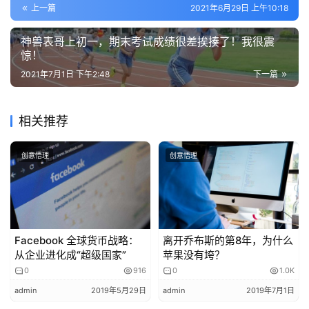
的
上一篇
2021年6月29日 上午10:18
退学了！经过社会的毒打，痛定思痛还是决议要从头来过，
作
不得不说这是一个非常励志的故事，而且取得了623分的好
品
神兽表哥上初一，期末考试成绩很差挨揍了！我很震
成绩，让众多学子汗颜啊！
惊！
教
2021年7月1日 下午2:48
下一篇
从这个故事里我们能得出什么？人类从历史中吸取的唯一教
学
训就是从来不从历史中吸取教训！
素
相关推荐
材
是的，事实就是这么魔幻！如果按照社会达尔文主义，或者
创意悟理
创意悟理
丛林法则，这些人是要被社会淘汰的！人类是要往更先进的
方向进化的！
猪的理想是什么？吃饱喝足，睡好睡足！然后好好长肉，长
膘，被人端上饭桌！No，它不想，可是那又有什么关系
Facebook 全球货币战略：
离开乔布斯的第8年，为什么
呢？因为它无法思考！请注意，这里第一次出现，思考！
从企业进化成“超级国家”
苹果没有垮？
0
916
0
1.0K
老虎的理想是什么？吃饱喝足，但是如果老虎学不会自己捕
admin
2019年5月29日
admin
2019年7月1日
猎，这个理想大概率实现不了，所以，千百年进化来，哪些