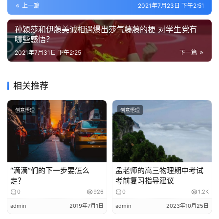
的
上一篇
2021年7月23日 下午2:51
平，这让气氛变得异常尴尬，整个综艺节目的性质都变味
作
了，和初始目的背道而驰。
品
孙颖莎和伊藤美诚相遇爆出莎气藤藤的梗 对学生党有
哪些感悟？
森川葵，成为了人类综艺界有史以来最奇怪的助理，用大师
教
2021年7月31日 下午2:25
下一篇
们的名气来衬托自己的牛逼。
学
素
偏偏全日本的大师们还愿意前赴后继的参加这个节目，因为
相关推荐
材
很多人不信邪，决不相信自己半辈子的荣耀会被这个小姑娘
给击败。
创意悟理
创意悟理
你或许曾经认为天才是99%的汗水加1%的灵感。
但事实告诉你，天才其实是99%的天赋和1%的努力。
“滴滴”们的下一步要怎么
孟老师的高三物理期中考试
不信？看看森川葵就知道了。
走？
考前复习指导建议
0
926
0
1.2K
日本剑玉
admin
2019年7月1日
admin
2023年10月25日