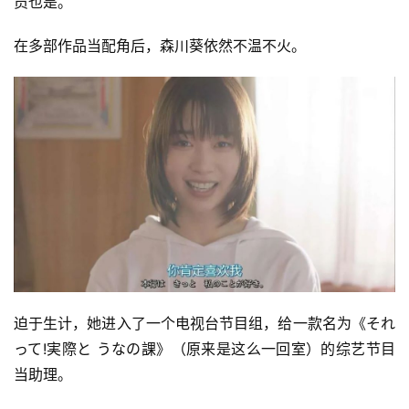
员也是。
在多部作品当配角后，森川葵依然不温不火。
迫于生计，她进入了一个电视台节目组，给一款名为《それ
って!実際と うなの課》（原来是这么一回室）的综艺节目
当助理。
首
页