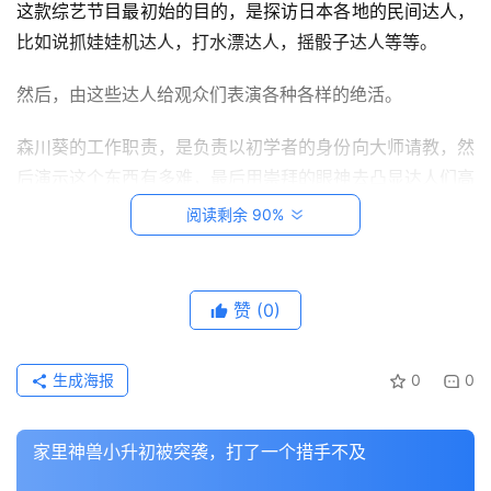
这款综艺节目最初始的目的，是探访日本各地的民间达人，
比如说抓娃娃机达人，打水漂达人，摇骰子达人等等。
创
意
然后，由这些达人给观众们表演各种各样的绝活。
悟
理
森川葵的工作职责，是负责以初学者的身份向大师请教，然
后演示这个东西有多难，最后用崇拜的眼神去凸显达人们高
家
超的技艺。
阅读剩余 90%
有
神
大师们出场的节目，基本都会安排一个助理来烘托气氛，这
兽
就是森川葵存在的意义。
赞
(0)
从
但是在第一次节目中，森川葵就把任务给搞砸了。
教
登录
注册
生成海报
0
0
笔
她的任务本来是聆听大师教导后，尝试性的表演一下，向观
记
众证明大师们耗费半生练成的技艺有多么的牛逼。
家里神兽小升初被突袭，打了一个措手不及
我
但问题是，森川葵第一次上手就达到了和大师们同样的水