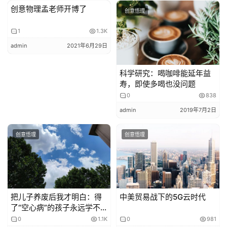
剑玉，是日本的一个传统游戏，看似简单，但实际难度极
创意物理孟老师开博了
创意悟理
创意悟理
高，在日本是一种知名的竞技比赛。
1
1.3K
admin
2021年6月29日
科学研究：喝咖啡能延年益
节目组请来了超级大神，日本剑玉协会会长，水平达到了剑
寿，即使多喝也没问题
玉十段，玩了一辈子剑玉，炉火纯青。
0
838
admin
2019年7月2日
他向全国人民展示了剑玉的最强奥义，用1毫米的剑针插入
到2毫米的剑洞，需要惊人的准确性才能操作成功。
创意悟理
创意悟理
不熟悉剑玉的中国人，不会知道这东西的难度有多大。
但日本国内给这个大招起了一个称号，叫
“幻之剑玉”！
把儿子养废后我才明白：得
中美贸易战下的5G云时代
剑玉协会会长深吸一口气，抛球，稳稳停住，止剑成功，周
了“空心病”的孩子永远学不
围的人纷纷鼓掌庆祝。
会努力
0
1.1K
0
981