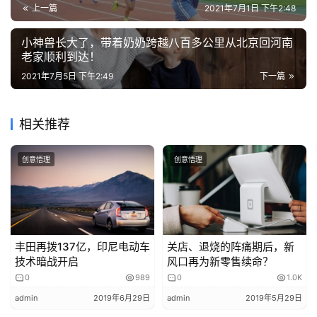
的
上一篇
2021年7月1日 下午2:48
作
品
小神兽长大了，带着奶奶跨越八百多公里从北京回河南
老家顺利到达！
教
2021年7月5日 下午2:49
下一篇
学
素
相关推荐
材
创意悟理
创意悟理
本来这只是一个设想，但是在尝试之后居然发现真的可行，
猪和小老虎相处融洽，并没有出现打架的情况。就这样，小
老虎把母猪当成妈妈一天天成长。
丰田再拨137亿，印尼电动车
关店、退烧的阵痛期后，新
技术暗战开启
风口再为新零售续命？
0
989
0
1.0K
admin
2019年6月29日
admin
2019年5月29日