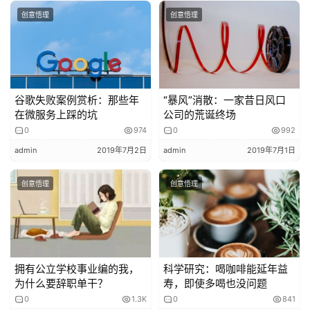
创意悟理
创意悟理
谷歌失败案例赏析：那些年
“暴风”消散：一家昔日风口
在微服务上踩的坑
公司的荒诞终场
0
974
0
992
admin
2019年7月2日
admin
2019年7月1日
老虎和母猪依偎在一起，连动作表情都一样，饲养员吓坏
创意悟理
创意悟理
了，这只老虎难道真把自己当成猪了？
拥有公立学校事业编的我，
科学研究：喝咖啡能延年益
为什么要辞职单干？
寿，即使多喝也没问题
0
1.3K
0
841