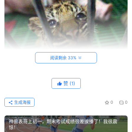
创
意
悟
理
家
阅读剩余 33%
有
神
兽
赞
(1)
从
教
登录
注册
生成海报
0
0
笔
在外国的一家动物园，就上演了这样一幕，一只小老虎出生
记
的时候，老虎妈妈因为难产死掉了，这只小老虎从小就没奶
喝。动物园工作人员想了个办法，让它吃猪的母乳长大！
神兽表哥上初一，期末考试成绩很差挨揍了！我很震
我
惊！