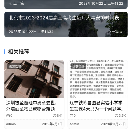
3.请各校按试卷保密协议，派两名教师携带盖章回执单按时
的
上一篇
2023年10月22日 上午11:22
取卷。
作
4.请领取试卷后请及时清点试卷科目及数量，确保数量准
北京市2023-2024届高三高考生每月大事安排时间表
品
确。确认无误后，请不要在校内停留。
2023年10月22日 上午11:34
下一篇
三、注意事项与要求
教
学
1.试卷领取后请各校严格按试卷保密安全工作要求，存放保
素
密室妥善保管。
相关推荐
材
2.按照区教委通知要求严格组考、监考、评卷、登统。
3.考试结束，监考老师需认真填写考场记录单，将应考、实
创意悟理
创意悟理
考、缺考人数填写完整,并贴在答题卡袋正面，答题卡袋正
面需注明学校及科目。
4.主管领导要检查答题卡数量和条形码粘贴情况，确认后密
封。缺考考生需由监考老师把条形码贴在答题卡上，并填涂
深圳被坠窗砸中男童去世，
辽宁铁岭昌图县实验小学学
缺考标记，放入本考场答题纸袋中,同时在考场记录单上注
外墙面坠物已成物管难题
生罢课4天只为一个问题学
生，我们该如何对待？
0
841
0
3.5K
明。
5.已考试科目的答题卡要认真清点并及时送朝阳区教科院三
admin
2019年7月1日
admin
2023年11月29日