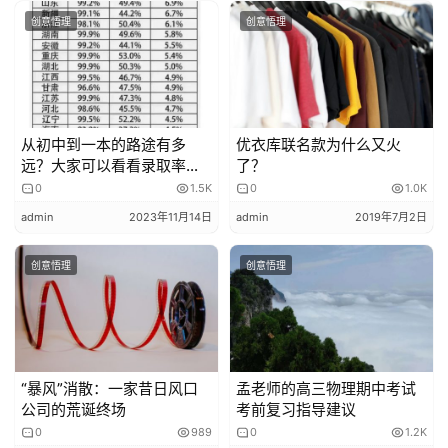
元桥校区（静安里甲30号）扫描，每天上午下午各送一
创意悟理
创意悟理
次。
6.返还答题卡时间：
答题卡于11月11日（周六）上午8:00-11:30到朝阳区教科院
三元桥校区（静安里甲30号）取回。
·
东城、西城高三期中考试时间
·
从初中到一本的路途有多
优衣库联名款为什么又火
远？大家可以看看录取率再
了？
打算！
0
1.5K
0
1.0K
根据最新收集到学生分享的
东城、西城
高三期中考试安排，
考试于
11月7日
进行，具体考试安排暂未收集到，欢迎大家
admin
2023年11月14日
admin
2019年7月2日
分享给我们～
创意悟理
创意悟理
其他区期中考试预计也会在
10月底11月中上旬
陆续进行，
大家要提前做好备考准备，以最佳状态迎接考试
2023-2024北京西城初中期中考试时
“暴风”消散：一家昔日风口
孟老师的高三物理期中考试
间定了!10月30日开考!
公司的荒诞终场
考前复习指导建议
0
989
0
1.2K