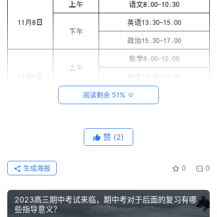
页
创
意
悟
理
家
阅读剩余 51%
有
神
兽
赞
(2)
从
教
二、领取试卷及答题卡时间、地点
生成海报
0
0
登录
注册
笔
1.时间：
11月7日（周二）下午1:00-3:00
。
记
2.地点：朝阳区教科院三元桥校区（静安里甲30号）院内平
2023高三期中考试来临，期中考对于后面的复习有哪
房。
些指导意义？
我