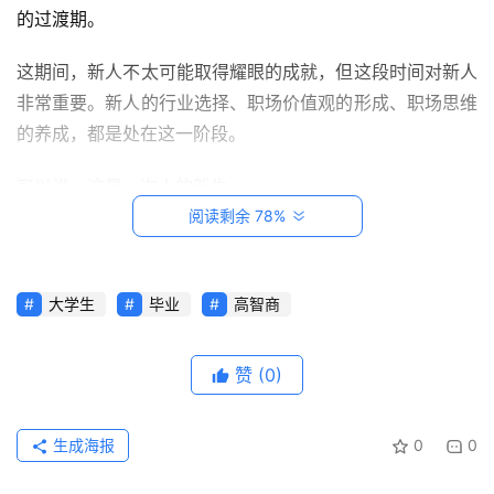
首
的过渡期。
页
这期间，新人不太可能取得耀眼的成就，但这段时间对新人
创
非常重要。新人的行业选择、职场价值观的形成、职场思维
意
的养成，都是处在这一阶段。
悟
理
可以说，这是一次人的新生。
阅读剩余 78%
家
新人在这段时间内，主要就是学习，不断的从周围学习和吸
有
收初步的职场知识，努力提高自己的能力，为将来的职场转
神
变打好基础。
大学生
毕业
高智商
兽
这一阶段，对天赋比较好的人来说，大概一年就够了。像我
赞
(0)
从
这样天赋比较差的，则至少需要三年。
教
登录
注册
笔
接下来的5-8年成长期，是职场人士的起飞阶段。
生成海报
0
0
记
在成长期内，职场人士用已经学会的东西，去解决实际问