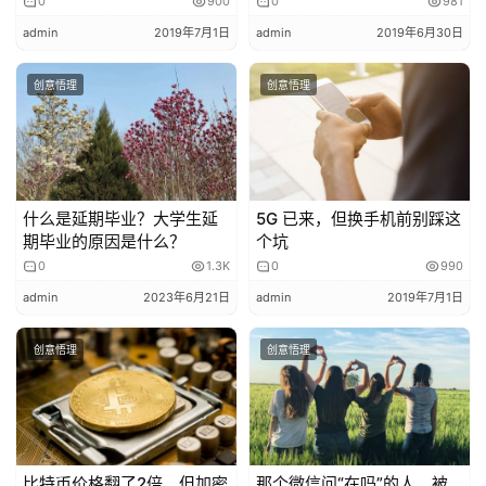
0
900
0
981
以它最为关键。
admin
2019年7月1日
admin
2019年6月30日
在初始期内，要想获得一个良好的结果，有两个因素起到决
创意悟理
创意悟理
定性作用：
1，充分的实践锻炼机会。
2，优质的耐心指导老师。
什么是延期毕业？大学生延
5G 已来，但换手机前别踩这
期毕业的原因是什么？
个坑
职场学习，跟在校学习，虽然内容方式大相径庭，但基本原
0
1.3K
0
990
理是一致的。
admin
2023年6月21日
admin
2019年7月1日
都需要由老师给出前进方向，让新人去尝试和摸索。在新人
创意悟理
创意悟理
摸索的过程中，老师负责耐心的讲解和纠偏，帮助新人充分
理解。
两个水平相当的新人，遇见不同领路上司，将来的职场发
展，是绝对完全不同的。
比特币价格翻了2倍，但加密
那个微信问“在吗”的人，被