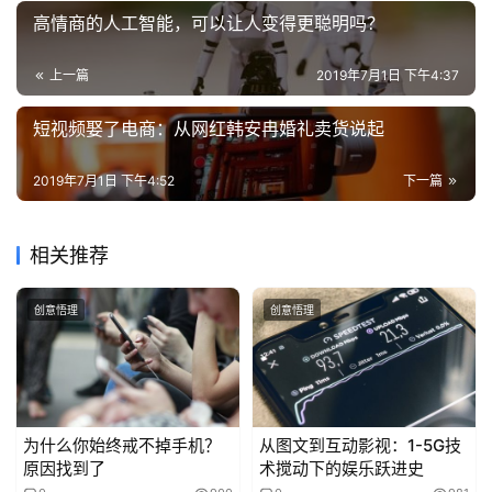
高情商的人工智能，可以让人变得更聪明吗？
我
题，处理业务项目，与他人完成协作，最终实现项目的顺利
的
完成，成为团队骨干。
作
上一篇
2019年7月1日 下午4:37
品
在这一阶段，职场人士基本上是一边学习，努力将各种职场
短视频娶了电商：从网红韩安冉婚礼卖货说起
技能练熟，一边不断学习新的知识，提升自己的格局眼界。
教
2019年7月1日 下午4:52
下一篇
学
到了8年后的飞跃期，职场人士的各种技能已经十分熟练，
素
行业观点和思考方法也趋于固定。
材
相关推荐
这时候的职场人士开始独当一面，成为团队的领袖。因此，
他需要将自己的职场经验，传递给新人，从而完成团队的打
创意悟理
创意悟理
造，独立负责项目的完成。
整个职场晋升的过程，就是这样一环扣一环。如果哪一环节
出了问题，就会导致职场晋升受阻。
为什么你始终戒不掉手机？
从图文到互动影视：1-5G技
原因找到了
术搅动下的娱乐跃进史
而整个晋升的基础，就是最开始刚毕业1-3年的初始期，所