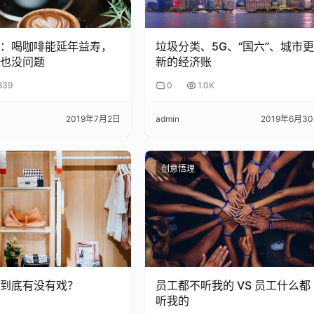
会让公司迅速走向平庸和死亡。
：喝咖啡能延年益寿，
垃圾分类、5G、“国六”、城市
仿乔布斯，但又必须延续乔布斯的魅力。
也没问题
新的经济账
绳上，跳出了一曲绝妙的芭蕾舞。
839
0
1.0K
2019年7月2日
admin
2019年6月3
着乔布斯头号粉丝的角色，处处唯乔布斯马首是瞻。
创意悟理
NA，而且每次都要加上“永远”“应该”“必须”这样的字眼，以显
是什么，他说“整个苹果都是，这个回答有效期是永远”，又说“乔
宪法、指南，永远不能改变，必须尊重”。
到底有没有戏？
员工都不听我的 VS 员工什么都
像一个在商言商的企业领导者说的话，倒像一个油滑的政客向前
听我的