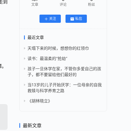
走到
文章
评论
粉丝
关注
私信
最近文章
天塌下来的时候，想想你的红领巾
读书：最温柔的“抢劫”
潭。
孩子一旦休学在家，不管你多爱自己的孩
子，都不要留给他们最好的
当13岁的儿子开始厌学：一位母亲的自我
救赎与科学养育之路
《胡林晓立》
最新文章