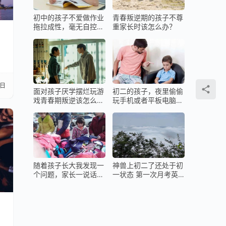
初中的孩子不爱做作业
青春叛逆期的孩子不尊
拖拉成性，毫无自控力
重家长时该怎么办？
更
咋办？
0日
面对孩子厌学摆烂玩游
初二的孩子，夜里偷偷
戏青春期叛逆该怎么
玩手机或者平板电脑该
办？
怎么办？
示对
随着孩子长大我发现一
神兽上初二了还处于初
布斯
个问题，家长一说话孩
一状态 第一次月考英
子就嫌烦！
语就被打击了
任表