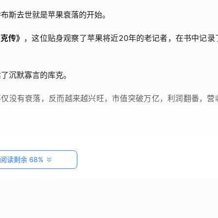
乔布斯去世就是苹果衰落的开始。
库克传》
，这位贴身观察了苹果将近20年的老记者，在书中记录
。
估了沉默寡言的库克。
不仅没有衰落，反而越来越兴旺，市值突破万亿，利润翻番，营
阅读剩余 68%
用户，给库克出主意。