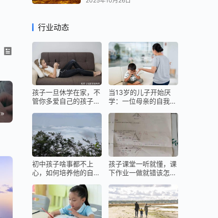
2025年10月26日
行业动态
孩子一旦休学在家，不
当13岁的儿子开始厌
管你多爱自己的孩子，
学：一位母亲的自我救
都不要留给他们最好的
赎与科学养育之路
初中孩子啥事都不上
孩子课堂一听就懂，课
心，如何培养他的自主
下作业一做就错该怎么
能力？
办？