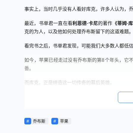
事实上，当时几乎没有人看好库克，许多人认为，
最近，书单君一直在看
利恩德·卡尼
的著作
《蒂姆·
克的为人，以及他如何处理乔布斯留下的这道难题
看完书之后，书单君发现，可能我们大多数人都低
如今，苹果已经走过没有乔布斯的第8个年头，它
番。
而库克，正是缔造这一切传奇的幕后英雄。
那么，他到底是如何做到的呢？
话说库克还没正式上台，就有许多专家包括苹果的
乔布斯
苹果
大部分人给出的主意是：模仿乔布斯。