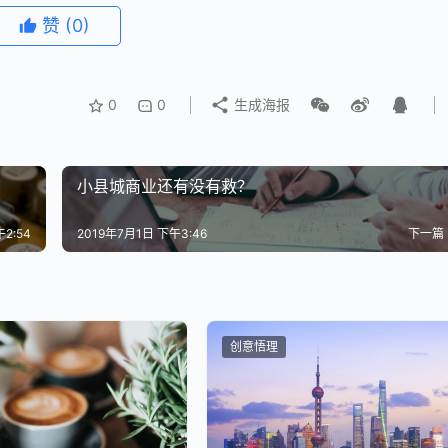
人给否定了。
赞
(0)
老想着“乔布斯会怎么想”。
0
0
生成海报
更是因为他本人比谁都清楚，
乔布斯根本无法模仿。
小县城商业还有没有救？
2:54
2019年7月1日 下午3:46
下一篇
蛋的一面，却学不会他天才的一面。”
式”取代“乔布斯模式”又如何呢？
创意悟理
至少在一二十年内，乔布斯一定会是苹果绝对的精神支柱。