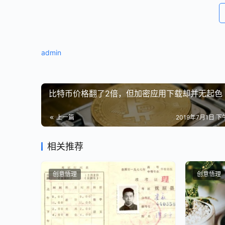
可惜的是，这个参考答案，还没开始就被乔布斯本
在生命的最后，他告诉库克，他不希望公司做决策时
admin
这不仅是因为乔布斯一贯主张“不要为别人而活”，
比尔·盖茨就曾经半开玩笑地说过：
比特币价格翻了2倍，但加密应用下载却并无起色
上一篇
2019年7月1日 下午
“别轻易模仿乔布斯，许多人只学会了他混
相关推荐
无法模仿乔布斯，那么另寻一套完全不一样的“库克模
创意悟理
创意悟理
看起来似乎也只能这样了。
但库克知道，
乔布斯无法模仿，其实更无法替代，