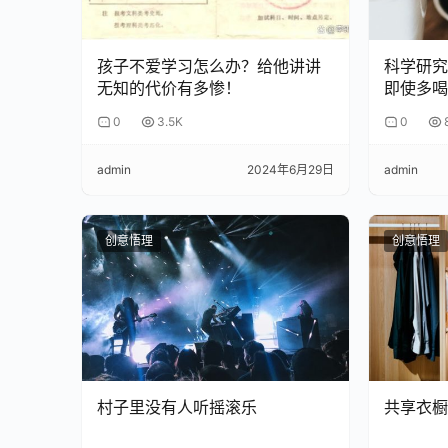
如果把这根支柱抽走，等于把苹果的灵魂抽走，只
孩子不爱学习怎么办？给他讲讲
科学研究
当时的库克面临的就是这样一个“悖论”：他无法模
无知的代价有多惨！
即使多喝
和所有人预想都不一样，库克在这个“悖论”的钢丝
0
3.5K
0
admin
2024年6月29日
admin
2. “乔布斯神话”
在面上，也就是在所有公开的场合，库克一直扮演
创意悟理
创意悟理
他一会说乔布斯是苹果的宪法，一会又说他是苹果的D
乔帮主绝对的服从和忠诚。
2017年，彭博商业周刊记者问他乔布斯留下的遗产
的DNA永远是苹果的根基”，还说“乔布斯是苹果的
村子里没有人听摇滚乐
共享衣橱
他对乔布斯吹捧，简直肉麻到跪舔的地步，完全不
决心。