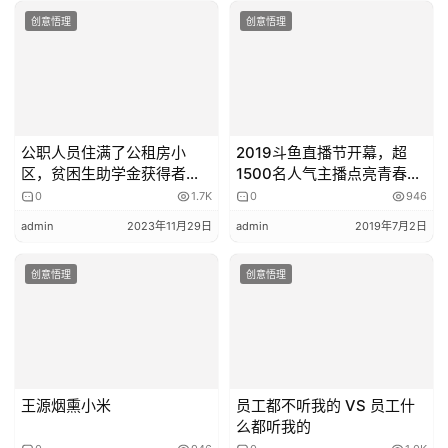
创意悟理
创意悟理
我觉得儿子太不懂事，指责他：
“我舍不得吃穿，把钱都省下来培养你，你凭什么
不好好学？”
公职人员住满了公租房小
2019斗鱼直播节开幕，超
区，贫困生助学金获得者外
1500名人气主播点亮青春武
儿子觉得我控制欲太强：
出看演唱会
汉
0
1.7K
0
946
admin
2023年11月29日
admin
2019年7月2日
“你只知道逼我学习，我又不是学习的机器！
创意悟理
创意悟理
我就是不想学！你自己都只考上专科，还想我考
好大学？
有本事你自己考啊？！”
王源烟熏小米
员工都不听我的 VS 员工什
么都听我的