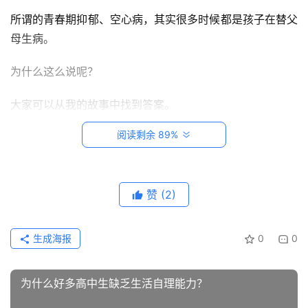
页
所谓的青春期抑郁、空心病，其实很多时候都是孩子在替父
母生病。
创
意
为什么这么说呢？
悟
理
大家可以从我的故事中找到答案。
家
阅读剩余 89%
我由于是专科毕业的，一直都在为自己的学历自卑。
有
神
因为，工作十几年，我太知道文凭的重要性了。
兽
赞
(2)
我的高中同桌，当年成功考入重点大学，如今年薪30万。
从
教
而我，辛苦程度可能并不亚于她，但一年到手也就十万左
生成海报
0
0
登录
注册
笔
右。
记
为什么好多高中生缺乏生活自理能力？
更不用说那些隐形的福利、社会地位等等，真实的社会，从
我