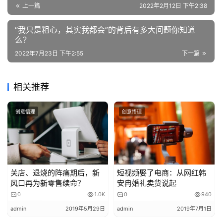
高考就开始分流了。
上一篇
2022年2月12日 下午2:38
的
作
身边太多的案例也让我意识到，好好学习，对普通孩子来说
“我只是粗心，其实我都会”的背后有多大问题你知道
品
太重要了。
么？
2022年7月23日 下午2:55
下一篇
教
所以，从儿子上学开始，我就是一个严厉的“虎妈”，逼着儿
学
子上各种辅导班、学钢琴、学主持……
素
相关推荐
材
即使儿子很讨厌，即使花了家庭收入的绝大部分，我也各种
威逼利诱，不容许儿子放弃。
创意悟理
创意悟理
小学还好，儿子虽然也哭闹着不爱学，但胳膊扭不过大腿，
关店、退烧的阵痛期后，新
短视频娶了电商：从网红韩
最后还是我说了算。
风口再为新零售续命？
安冉婚礼卖货说起
0
1.0K
0
940
可从初中开始，儿子变得逆反起来，跟我的对抗也越来越激
admin
2019年5月29日
admin
2019年7月1日
烈。