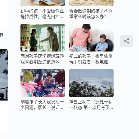
初中的孩子不爱做作业
青春叛逆期的孩子不尊
拖拉成性，毫无自控力
重家长时该怎么办？
咋办？
1日
面对孩子厌学摆烂玩游
初二的孩子，夜里偷偷
戏青春期叛逆该怎么
玩手机或者平板电脑该
办？
怎么办？
随着孩子长大我发现一
神兽上初二了还处于初
个问题，家长一说话孩
一状态 第一次月考英
子就嫌烦！
语就被打击了
虎，