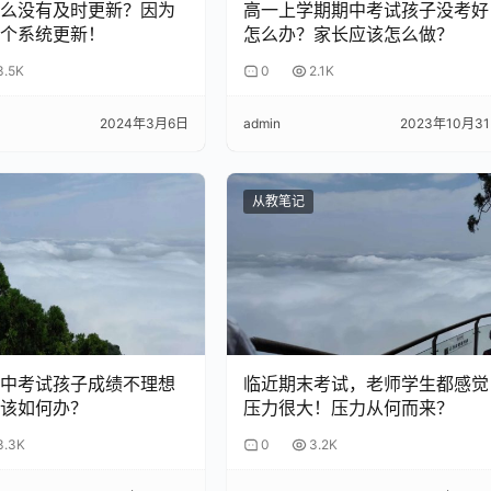
么没有及时更新？因为
高一上学期期中考试孩子没考好
个系统更新！
怎么办？家长应该怎么做？
飞跃。
3.5K
0
2.1K
很好的借口。
2024年3月6日
admin
2023年10月3
本质是不想承认孩子在学习态度或能力上客观存在的问题。
从教笔记
认识自己真实的短板的机会，进步的机会也被抹杀了。
很费劲。
问题上栽得跟头屈指可数。
中考试孩子成绩不理想
临近期末考试，老师学生都感觉
该如何办？
压力很大！压力从何而来？
致是必要条件。所以当你发现幼小的孩子在学习上出现粗心、马
3.3K
0
3.2K
”搪塞过去，这句话太模糊了，孩子很容易当成耳旁风。