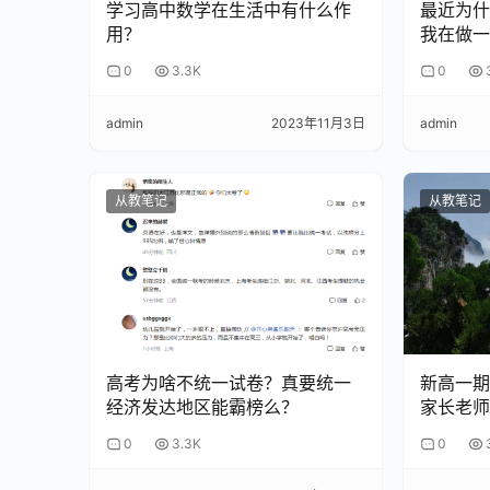
学习高中数学在生活中有什么作
最近为什
用？
我在做一
好像孩子如果不粗心，这张试卷的成绩就有了质的
0
3.3K
0
这个时候，粗心不是一个小毛病，反而变成了一个
admin
2023年11月3日
admin
但事实上，
这种表达，都带着自欺欺人的成分，其
从教笔记
从教笔记
孩子在这种解释之下，变得心安理得起来，错过了
孩子一旦习惯了这种思维模式，再想纠正过来，就
再聪明的孩子，时间久了，也被这句话给说“笨”了。
我们可以观察，那些学习很优秀的孩子，在粗心的
高考为啥不统一试卷？真要统一
新高一期
经济发达地区能霸榜么？
家长老师
学习也好，生活也好，想要真正地做成什么事，细
0
3.3K
0
不要第一时间帮他找补，用一句“粗心了，下次注意