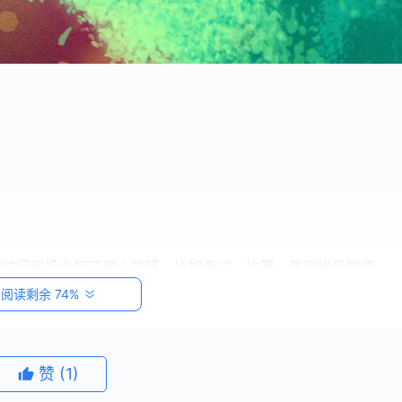
；
的时间和场合犯了粗心的错，比如考试、比赛，教训也最惨痛。
阅读剩余 74%
，相差一千人”，以此提醒学生们，考试时要细心，千万不能因
赞
(1)
里的一粒沙子。”