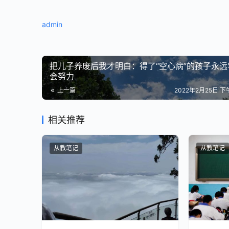
粗心就是这样一粒让人感到疲惫的沙子。
admin
今天这篇文章，我们就来和大家聊聊如何克服孩子
粗心的本质  是孩子在学习态度和能力上存在问题
把儿子养废后我才明白：得了“空心病”的孩子永远
会努力
对于孩子粗心这种小毛病，一般来说，越早纠正越
上一篇
2022年2月25日 下午
遗憾的是，很多父母和孩子对这个问题都不是特别
相关推荐
比如当看到孩子的试卷，因为漏了一个小数点而扣
从教笔记
从教笔记
“我的孩子很聪明，就是粗心。”
孩子也懂得“自省”：
“这道题我明明会做，哎，大意了！”