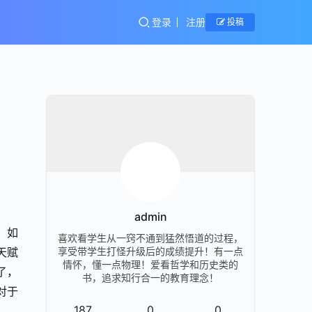
登录
注册
投稿
admin
！如
喜欢看学生从一窍不通到猛然悟道的过程，
天赋
享受带学生打怪升级后的成绩提升！有一点
情怀，懂一点物理！爱看哲学和历史类的
了，
书，追求知行合一的教育理念！
对于
187
0
0