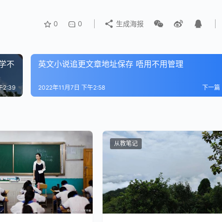
0
0
生成海报
在学习中的粗心问题，减少孩子那些不必要的失误。
学不
英文小说追更文章地址保存 唔用不用管理
好。
2:39
2022年11月7日 下午2:58
下一篇
在意。
分，妈妈会说：
从教笔记