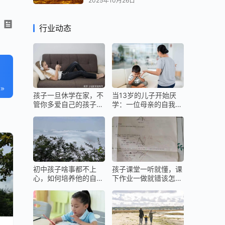
2025年10月26日
行业动态
孩子一旦休学在家，不
当13岁的儿子开始厌
管你多爱自己的孩子，
学：一位母亲的自我救
都不要留给他们最好的
赎与科学养育之路
初中孩子啥事都不上
孩子课堂一听就懂，课
心，如何培养他的自主
下作业一做就错该怎么
能力？
办？