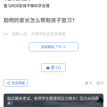
复习时间安排不够科学合理
创
意
聪明的家长怎么帮助孩子复习？
悟
理
01、
调整心态，尽量不制造紧张氛围
孩子复习的时候，家长不要总是问孩子“复习得怎么样了”“你
家
阅读剩余 71%
怎么还看电视呢？”这些话都会给孩子带来紧张、焦虑的心
有
神
理暗示。所以减少对考试的过多询问，偶尔问一下孩子复习
兽
进度。
近期不少学生都是居家上网课，许多孩子居家学习的时候难
赞
(2)
从
免出现焦虑的心态，家长要多和孩子沟通，让其放平心态，
教
放慢速度。
登录
注册
生成海报
0
0
笔
02、
鼓励孩子遇到不懂的问题多问老师同学
记
生活中不爱提问的孩子很多，有的是怕老师，有的是不好意
临近期末考试，老师学生都感觉压力很大！压力从何而
思……总之就是不愿开口，有问题默不作声自己解决。
我
来？