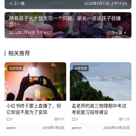
这个问题在期末复习的时候会很严重，时间紧迫，如果自己
的
上一篇
2024年1月11日 上午11:05
作
拼命钻牛角尖，就算最后做出来了，那固定时间的复习效率
品
也会很差；如果自己不会又不问，问题搁置，那考试中遇到
随着孩子长大我发现一个问题，家长一说话孩子就嫌
烦！
肯定会失分。所以多问、爱问，才会让复习效率更进一步。
教
2024年1月14日 下午9:12
下一篇
居家上网课的同学，家长也别忘了提醒孩子，课上有任何问
学
题或疑问未解决，课后与老师及时沟通联系解决，复习中遇
素
到了问题也要和老师及时沟通。
相关推荐
材
03、
找准弱点，坚持不懈
大部分孩子多多少少都会有薄弱科目，有的还在某个章节存
创意悟理
创意悟理
在薄弱知识点。
如果最近发现孩子遇见薄弱知识点就总是跳过去，一定要逼
孩子一把，主动求解1道题胜过被动接受10道题！
在学习弱科遇到困难时，要鼓励孩子不看答案，不看书，不
小红书终于要上直播了，但
孟老师的高三物理期中考试
翻笔记，静下心来，认真寻求解题思路，结合解题过程深入
它却说不是为了变现
考前复习指导建议
理解基础知识。
0
937
0
1.2K
家长要让孩子养成整理错题本的习惯。每次测试之后，把出
admin
2019年7月2日
admin
2023年10月25日