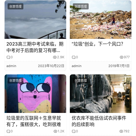
错的典型题目抄到错题本上，把详细解题步骤和自己出错原
创意悟理
创意悟理
因也写上。
每一个习惯的培养都需要付出时间和耐心，只要坚持了，最
后的收获也往往出乎我们的意料。
04、
合理规划时间，制定计划
一定要针对孩子的实际情况，量身制定复习计划。
2023高三期中考试来临，期
“垃圾”创业，下一个风口？
中考对于后面的复习有哪些
临近期末，很多孩子为了冲刺一下总是熬夜复习。但其实，
指导意义？
0
2.9K
0
977
晚上学习，不仅注意力难集中，而且还会耽误第二天的上课
admin
2023年10月22日
admin
2019年7月1日
效率。
居家学习的孩子也要注意合理分配时间，居家的时间虽然漫
创意悟理
创意悟理
长，但网课的节奏也很紧凑。一整天都要待在家里，那除了
吃饭睡觉之外，一定要合理规划好自己的时间。
按照自己的想法列出一个学习计划表，每天都规律的执行起
来，有条不紊的完成每一科的复习任务。
垃圾里的互联网＋生意早就
优衣库不能低估试衣间事件
复习阶段也要保证正常的作息，给孩子留出休息的时间。
有了，蛋糕很大，吃到很难
的后续影响
05、
居家复习要更专注
0
1.2K
0
792