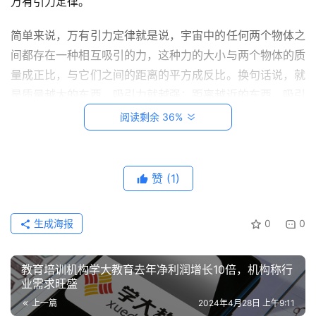
万有引力定律。
悟
理
简单来说，万有引力定律就是说，宇宙中的任何两个物体之
间都存在一种相互吸引的力，这种力的大小与两个物体的质
家
量成正比，与它们之间的距离的平方成反比。换句话说，就
有
是质量越大的东西，吸引力就越强；距离越近的东西，吸引
神
力也越强。
阅读剩余 36%
兽
这下子，牛顿可算是揭开了宇宙的一个大秘密。原来，不仅
从
地球上的物体受到引力的作用，连天上的星星、月亮和太阳
教
赞
(1)
登录
注册
也不例外。它们之所以能够按照特定的轨道运行，就是因为
笔
受到了万有引力的作用。
记
生成海报
0
0
当然啦，牛顿的万有引力定律并不是一下子就被大家接受
我
的。毕竟，这个理论太过颠覆人们的常识了。但是，随着时
的
教育培训机构学大教育去年净利润增长10倍，机构称行
间的推移，越来越多的科学家开始验证这个理论，并发现它
作
业需求旺盛
品
真的是解释宇宙运行规律的一把钥匙。
上一篇
2024年4月28日 上午9:11