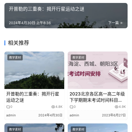
所以，每当我们抬头看到天上的星星、月亮和太阳时，不妨
教
开普勒的三重奏：揭开行星运动之谜
学
想一想那个被苹果砸中的牛顿。正是因为他的好奇心和求知
素
2024年4月30日 上午8:36
下一篇
欲，我们才得以窥见宇宙的奥秘，感受到万有引力的奇妙之
材
处。
相关推荐
最后，我想说，下次当你在树下乘凉时，不妨也留神一下身
边的苹果。说不定，下一个发现宇宙秘密的人，就是你哦！
教学素材
教学素材
创意物理原创文章。发布者：admin，转转请注明出处：
https://www.chuangyiwuli.com/sucai/1204/
开普勒的三重奏：揭开行星
2023北京各区高一高二年级
运动之谜
下学期期末考试时间科目安
排汇总
0
4.8K
0
4.9K
admin
2024年4月30日
admin
2023年6月27日
教学素材
教学素材