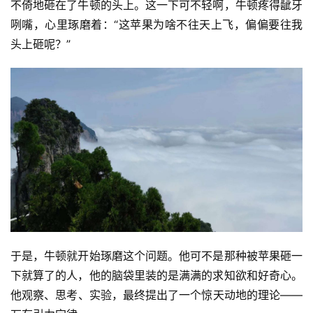
不倚地砸在了牛顿的头上。这一下可不轻啊，牛顿疼得龇牙
咧嘴，心里琢磨着：“这苹果为啥不往天上飞，偏偏要往我
头上砸呢？”
首
页
于是，牛顿就开始琢磨这个问题。他可不是那种被苹果砸一
下就算了的人，他的脑袋里装的是满满的求知欲和好奇心。
创
他观察、思考、实验，最终提出了一个惊天动地的理论——
意