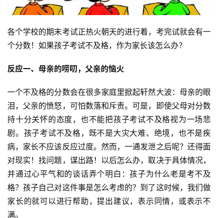
各个学校的期末考试正热火朝天的进行着，考完试就会有一
个分数！如果孩子考试不及格，作为家长该怎么办？
反应一、母亲的唠叨，父亲的恼火
一个不及格的分数会在很多家庭里掀起轩然大波：母亲的眼
泪，父亲的愤怒，可怕数落和斥责。可是，即使父母对分数
持十分关怀的态度，也不能把孩子考试不及格视为一场悲
剧。孩子考试不及格，既不是大灾大难、绝境，也不是疾
病，家长不应该反应过度。然而，一通发泄之后呢？还得面
对现实！找问题，谋出路！以后怎么办，取决于具体情况，
并通过心平气和的谈话弄个明白：孩子为什么老是考不及
格？孩子自己对这件事是怎么考虑的？到了这时候，我们做
家长的就可以进行帮助，提出建议，表示同情，或表示不
首
页
满。