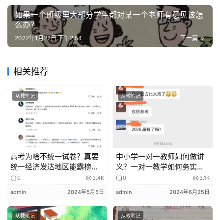
的
平气和地帮助孩子寻找原因，就能激起孩子的负疚感和责任
作
如果一个班级里大部分学生都对某一个老师有意见该怎
心，向父母坦白自己考不好的真正原因，这些原因往往跟学
么办？
品
习态度有关。孩子的学习态度靠外力是很难扭转的，这也是
2022年1月22日 下午2:54
下一篇
为什么很多家长给孩子讲了不少道理，却见不到什么效果的
教
原因。只有他们自己打开心扉，主动做出改变，才能从根本
学
相关推荐
素
上解决问题。
材
从教笔记
从教笔记
让孩子敞开心扉的关键是，父母不要因为孩子成绩差就责备
孩子，这样容易让孩子丧失信心，或者产生逆反心理。重要
的是在头一次失败时就鼓励孩子，让他深信自己的力量。坚
信一切都是可以补救的。
高考为啥不统一试卷？真要
中小学一对一教师如何做讲
反应三、看到进步和闪光点，肯定成绩和努力，提出期望与
统一经济发达地区能霸榜
义？一对一教学如何务实高
么？
效？
希望
0
3.4K
0
3.1K
admin
2024年5月5日
admin
2024年6月25日
这个反应三，是我从我带的一个孩子身上看到的，母亲的做
法非常高明！我觉得值得推广！
从教笔记
从教笔记