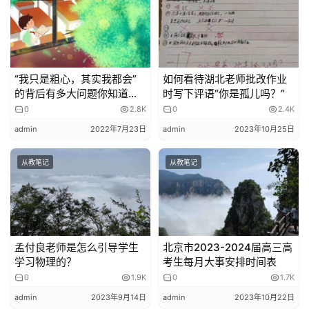
为什么这么说呢？就我们大人来说，犯了错误是不是也想找
点理由和借口？孩子肯定一样啊！你觉得孩子没考好，他心
里舒服么？他里心里头也不舒服！如果再碰上家长一通吵，
“我只是粗心，其实我都会”
如何看待湖北老师批改作业
没准就是火星撞地球！期望可以高，单要符合实际情况！
的背后有多大问题你知道
时写下评语“你是孤儿吗？”
么？
0
2.8K
0
2.4K
我带的这个孩子是什么情况呢？孩子在西城一个普通高中上
admin
2022年7月23日
admin
2023年10月25日
学，学校进度比较快，导致孩子在学校根本就没有机会听懂
课，听不懂考试能考好么？于是找到了我，要求我给辅导一
从教笔记
从教笔记
下！期中考试20多分啊！不用说了从细节入手，从基础开
始，先讲基础知识和基本方法，训练基础题的能力！经过半
学期努力，这次考试依然没有及格，考了50多分，但是关
键点来了，这是巨大的进步？所以前天晚上辅导上课的时
孟付良老师是怎么引导学生
北京市2023-2024届高三高
候，母亲对孩子一通表扬，肯定了成绩和进步，提出了新的
学习物理的？
考生每月大事安排时间表
要求和目标，我觉得母亲做的非常好！这就是以发展的眼光
0
1.9K
0
1.7K
看问题啊！对不对，进步了就好办是不是？
admin
2023年9月14日
admin
2023年10月22日