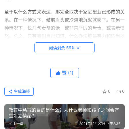
至于以什么方式来表达，那完全取决于家庭里业已形成的关
创
系。在一种情况下，皱皱眉头或冷淡地沉默就够了。在另一
意
悟
种情况下，说几句责备的话，或非常严厉的斥责，或表示愤
理
怒。总之，只有我们自己知道，什么办法能最有力和适当地
影响我们的孩子，就采取什么样的办法。
阅读剩余 59%
家
有
但是，绝对不允许为了分数而对孩子进行体罚，这是一种恶
神
劣的旧时代的残余。可要是孩子每次考试都不及格，而且没
兽
赞
(1)
有任何不安，那怎么办呢？这就要及时寻找“灾难”的原因。
因为正常而健康的孩子在正常的情况下，不会满足于这种处
从
境，也不会无所作为地任凭这样的状况持续下去。
生成海报
0
0
教
登录
注册
笔
反应二、先表示同情进行共情，然后查找问题，寻找解决办
记
教育中惩戒的目的是什么？为什么老师和孩子之间会产
法
生对立情绪？
我
上一篇
2021年12月27日 下午2:36
面对孩子不及格的分数，如果家长能克制住内心的愤怒，心