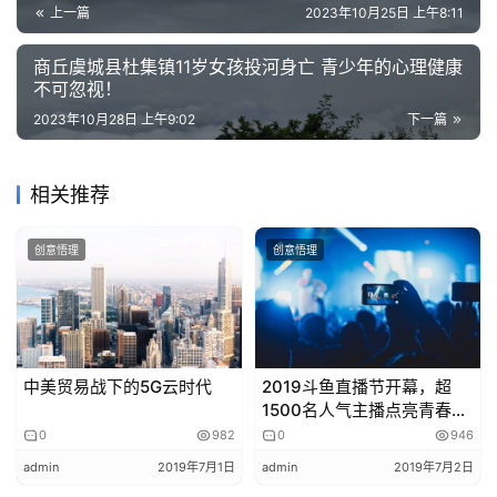
管理等方面。同时，也要多做模拟题和历年真题，熟悉考试
的
上一篇
2023年10月25日 上午8:11
作
形式和题型，提高解题速度和准确性。
品
商丘虞城县杜集镇11岁女孩投河身亡 青少年的心理健康
不可忽视！
五、保持积极心态
教
2023年10月28日 上午9:02
下一篇
期中考试是一次重要的考试，可能会带来一定的压力。但
学
素
是，保持积极心态是非常重要的。相信自己的能力，积极面
相关推荐
材
对挑战，是取得好成绩的关键。在复习过程中，如果遇到困
难或挫折，不要轻易放弃，要寻求帮助或与同学讨论，共同
创意悟理
创意悟理
解决问题。
六、合理安排休息时间
复习过程中，合理的休息时间可以帮助你们保持良好的精神
中美贸易战下的5G云时代
2019斗鱼直播节开幕，超
状态和高效的学习效果。在复习计划中安排适当的休息时
1500名人气主播点亮青春武
汉
间，进行适当的运动或放松活动，有助于提高学习效率和质
0
982
0
946
量。
admin
2019年7月1日
admin
2019年7月2日