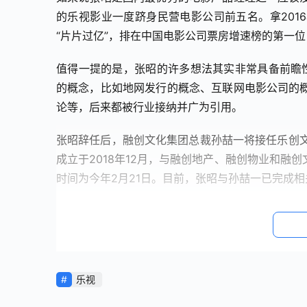
的乐视影业一度跻身民营电影公司前五名。拿2016
“片片过亿”，排在中国电影公司票房增速榜的第一位，
值得一提的是，张昭的许多想法其实非常具备前瞻性
的概念，比如地网发行的概念、互联网电影公司的
论等，后来都被行业接纳并广为引用。
张昭辞任后，融创文化集团总裁孙喆一将接任乐创文
成立于2018年12月，与融创地产、融创物业和
时间为今年2月21日。目前，张昭与孙喆一已完成
乐视最后一位守夜人
“张昭还是很努力的”，上述复星高层对投中网评价
时候，离开还是坚守？如果坚守，坚守的方向是否正
乐视