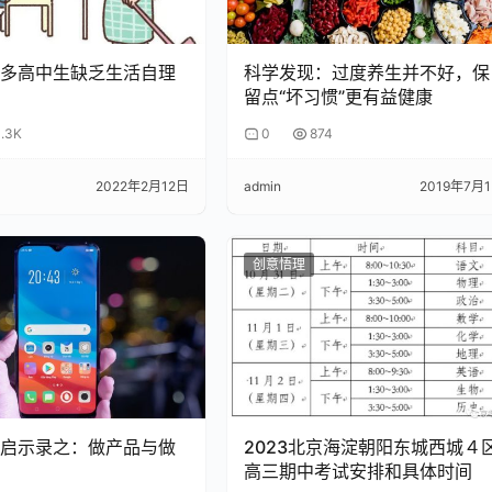
细节。“直到凌晨3点，张昭都没有吃晚饭，将近60个烟蒂堆在
电话有贾跃亭的，也有孙宏斌的”，漫长而又痛苦的一宿过去，
亭曾给他的支持和信任。
多高中生缺乏生活自理
科学发现：过度养生并不好，保
留点“坏习惯”更有益健康
离开，但他思来想去，还是不能走，“当时我们做这个公司立下
1.3K
0
874
一个公司的领袖，到底要为这个宏愿负多少责任，就是这些事”
2022年2月12日
admin
2019年7月
1月，孙宏斌以人民币10.5亿元的代价收购了乐视影业15%的股
与不超过30亿元的担保，乐视又将旗下多家公司的股权质押给了融创
创意悟理
年12月25日，融创中国继续对乐视影业进行增资。当日晚间，乐视
企业管理有限公司（下称“天津嘉睿”）拟对乐视影业进行增资
的话语权进一步消解。
启示录之：做产品与做
2023北京海淀朝阳东城西城４
更名为“新乐视文娱”，2018年3月，再次更名乐创文娱，在企业
高三期中考试安排和具体时间
容为主要媒介的IP运营公司”。半年时间，两次更名，张昭“断