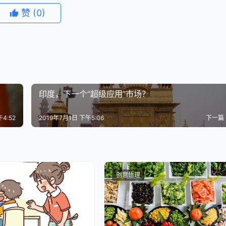
视影业这一“产品”上看，无论是投资人、旗下的导演明星阵容、还
赞
(0)
利的，一直运营的都是高周转的项目，不缺钱”，张昭曾经对媒
那里捞到好处，反倒是多次舍身救主，成了上市母公司的奶妈。
备独立上市的乐视影业搁置上市计划，宣布注入乐视网，承诺一年内
印度，下一个“超级应用”市场？
实再度把张昭坑了一把，先是并入上市公司重组的进程一度搁浅
连失利，业绩对赌未能完成……尽管如此，乐视影业仍然是乐视
4:52
2019年7月1日 下午5:06
下一篇
的其他应收款高达17.75亿元。而这一数据，在2015年和201
016年年初到2017年第一季度，乐视影业的其他应收账款增长23倍
8亿元，占比超过96%。这个数字，相当于乐视影业2016年总资
创意悟理
为了解决国泰君安证券到期的股权质押贷款，贾跃亭又从乐视影业处借
流。