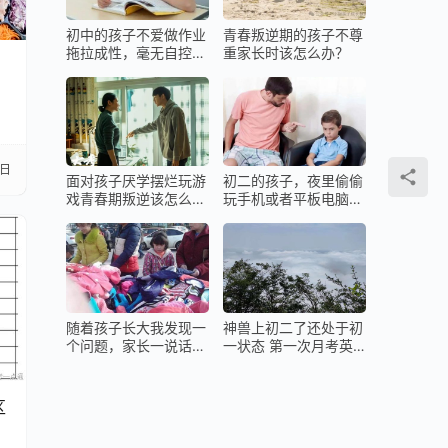
面前
下属
初中的孩子不爱做作业
青春叛逆期的孩子不尊
拖拉成性，毫无自控力
重家长时该怎么办？
咋办？
过宏
，张
1日
面对孩子厌学摆烂玩游
初二的孩子，夜里偷偷
戏青春期叛逆该怎么
玩手机或者平板电脑该
权；
办？
怎么办？
，其
网于
，增
随着孩子长大我发现一
神兽上初二了还处于初
个问题，家长一说话孩
一状态 第一次月考英
子就嫌烦！
语就被打击了
区
的战
臂求