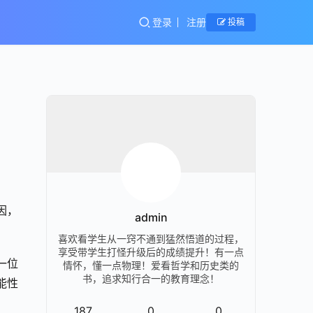
登录
注册
投稿
因，
admin
喜欢看学生从一窍不通到猛然悟道的过程，
享受带学生打怪升级后的成绩提升！有一点
一位
情怀，懂一点物理！爱看哲学和历史类的
书，追求知行合一的教育理念！
能性
187
0
0