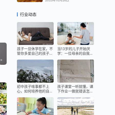
2025年10月26日
是决
行业动态
体表
启动
，估
孩子一旦休学在家，不
当13岁的儿子开始厌
管你多爱自己的孩子，
学：一位母亲的自我救
的七
都不要留给他们最好的
赎与科学养育之路
6年
多！
初中孩子啥事都不上
孩子课堂一听就懂，课
产的
心，如何培养他的自主
下作业一做就错该怎么
能力？
办？
走了