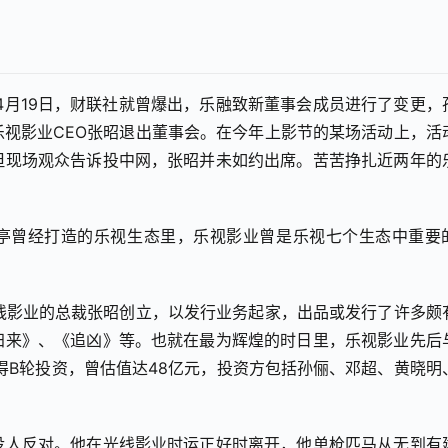
年4月19日，财联社就曾爆出，乐融致新董事会成员进行了变更，
视影业CEO张昭退出董事会。在今年上影节的某场活动上，活
但现场观众告诉投中网，张昭并未如约出席。苦苦挣扎近两年的
。
跃亭曾经打造的乐视生态里，乐视影业曾是乐视七个生态中重要
光线影业的总裁张昭创立，以发行业务起家，出品或发行了许多颇
归来》、《追凶》等。也就在最为辉煌的时日里，乐视影业先后
获得B轮投资，曾估值达48亿元，投资方包括孙俪、邓超、黄晓明
没人反对。他在光线影业时运正好时离开，他单枪匹马从无到有