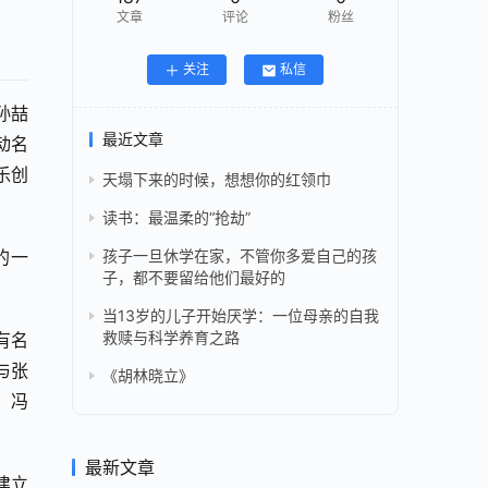
文章
评论
粉丝
关注
私信
孙喆
最近文章
动名
乐创
天塌下来的时候，想想你的红领巾
读书：最温柔的“抢劫”
的一
孩子一旦休学在家，不管你多爱自己的孩
子，都不要留给他们最好的
当13岁的儿子开始厌学：一位母亲的自我
救赎与科学养育之路
有名
与张
《胡林晓立》
、冯
最新文章
建立