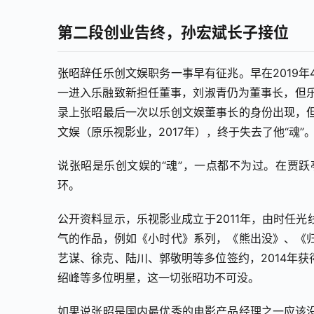
第二段创业告终，孙宏斌长子接位
张昭辞任乐创文娱职务一事早有征兆。早在2019
一进入乐融致新担任董事，刘淑青仍为董事长，但乐
录上张昭最后一次以乐创文娱董事长的身份出现，
文娱（原乐视影业，2017年），终于失去了他“魂”
说张昭是乐创文娱的“魂”，一点都不为过。在贾
环。
公开资料显示，乐视影业成立于2011年，由时任
气的作品，例如《小时代》系列，《熊出没》、《
艺谋、徐克、陆川、郭敬明等多位签约，2014年
绍峰等多位明星，这一切张昭功不可没。
如果说张昭是国内最优秀的电影产品经理之一应该