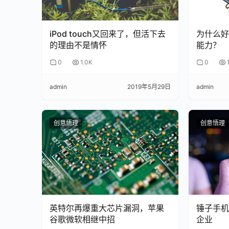
《人物》杂志曾记录了乐视影业最后的弹药借出去的
的烟灰缸里……张昭的手机持续不断的响，打进来的
来打探他的决定，“还是得借”，张昭仍然感念贾跃
iPod touch又回来了，但活下去
为什么好
的理由不是情怀
能力？
事实证明，这是一份有借无回的欠款。有人劝张昭
0
1.0K
0
愿，为了这个宏愿，不管多困难，也要坚持。你作为
昭告诉《人物》杂志。
admin
2019年5月29日
admin
乐视分崩瓦解，但乐视影业有了后来的故事。2017年
2017年11月，为了拿到融创17.9亿元的借款
创意悟理
创意悟理
中，又包含 乐视影业21.8%的股权质押；2017
发布的重大资产重组进展公告中透露，天津嘉睿汇鑫
资后前者持有后者的股权比例将升至40.75%。
至此，融创已成为乐视影业的第一大股东，贾跃亭
英特尔再爆重大芯片漏洞，苹果
锤子手机
后面的故事就世人皆知了。2017年11月，乐视影业
谷歌微软相继中招
企业
略上，也从一家单纯的影视公司专为一家“以影视内