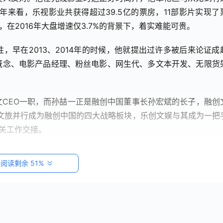
年来看，乐视影业共获得超过39.5亿的票房，11部影片实现了
在2016年大盘增速仅3.7%的背景下，着实难能可贵。
，早在2013、2014年的时候，他就提出过许多被后来论证成
概念、电影产品经理、粉丝电影、网生代、多文本开发、无限货
CEO一职，而孙喆一正是融创中国董事长孙宏斌的长子，融创
融创文旅并行成为融创中国的四大战略板块，乐创文娱与其成为一把
相关工作交接。
阅读剩余 51%
称，“只是没有踩到点，外因和个人判断都出现了偏差，当时局变
确，在这些判断上都出现了失误”。