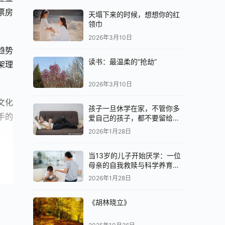
票房
天塌下来的时候，想想你的红
领巾
2026年3月10日
趋势
读书：最温柔的“抢劫”
架理
2026年3月10日
文化
孩子一旦休学在家，不管你多
手的
爱自己的孩子，都不要留给他
们最好的
2026年1月28日
当13岁的儿子开始厌学：一位
母亲的自我救赎与科学养育之
路
2026年1月28日
化的
《胡林晓立》