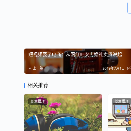
但却不能否认，张昭着实有点“倒霉”。如果单从乐
策层的专业程度，都堪称行业领先。
“乐视影业的资金链非常健康，并且从一开始就是盈
示。但盈利的乐视影业并未从家大业大的亲爹乐视
先是2014年12月，乐视股价一再波动，原本准
短视频娶了电商：从网红韩安冉婚礼卖货说起
注入工作，消息放出，乐视网股票一路涨停。但现
值缩水，接着就是《长城》、《爵迹》等电影的接
上一篇
2019年7月1日 下午
大生态里唯一赚钱的一环。
融创中国的公告显示，截至2017年一季度末，乐视影业
相关推荐
分别为7341.44万元、18.52亿元。也就是说，2
这其中，几乎全部来自于乐视控股的欠款，为17.0
创意悟理
创意悟理
50%和营业收入的155%。而在2017年4月，
3亿元——而这3亿元是乐视影业账面上最后的现金