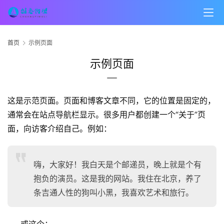
首页
示例页面
首
示例页面
页
创
这是示范页面。页面和博客文章不同，它的位置是固定的，
意
通常会在站点导航栏显示。很多用户都创建一个“关于”页
悟
面，向访客介绍自己。例如：
理
家
嗨，大家好！我白天是个邮递员，晚上就是个有
有
抱负的演员。这是我的网站。我住在北京，养了
神
条吉通人性的狗叫小黑，我喜欢艺术和旅行。
兽