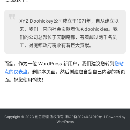
……或这个：
从
教
登录
注册
笔
XYZ Doohickey公司成立于1971年，自从建立以
记
来，我们一直向社会贡献着优秀doohickies。我
们的公司总部位于天朝魔都，有着超过两千名员
我
的
工，对魔都政府税收有着巨大贡献。
作
品
而您，作为一位 WordPress 新用户，我们建议您转到
您站
点的仪表盘
，删除本页面，然后创建包含您自己内容的新页
教
面。祝您使用愉快！
学
素
材
Copyright © 2023 创意物理 版权所有
津ICP备2024024919号-1
Powered by
WordPress