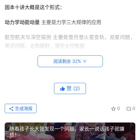
固本十讲大概是这个形式：
创
动力学动能动量
 主要是力学三大规律的应用
意
悟
航空航天与深空探测 主要是登月登火星变轨，双星问题，
理
黑洞问题，太阳辐射，深空太空帆船
家
碰撞与类碰撞
 主要是动量守恒与能量守恒的综合运用
阅读剩余 32%
有
神
电磁偏转
兽
赞
(2)
电磁平衡
从
教
电容器专题
登录
注册
生成海报
0
0
笔
记
能量与能源  引力势能弹性势能电势能 各种发电机问题
随着孩子长大我发现一个问题，家长一说话孩子就嫌
我
烦！
电磁感应和电磁感应定律的应用