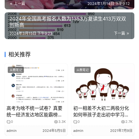
的
上一篇
2024年1月14日 下午9:12
作
机车启动问题与新型动力装置的应用
品
2024年全国高考报名人数为1353万复读生413万双双
创新高
加速器与推进器
教
2024年3月15日 下午9:23
下一篇
目前已经更新了大部分，正在努力更新剩余部分！黑体字部
学
素
分是还没有更新的专题！加油努力！
相关推荐
材
从教笔记
从教笔记
创意物理原创文章。发布者：admin，转转请注明出处：
https://www.chuangyiwuli.com/biji/1178/
高考为啥不统一试卷？真要
初一相差不大初二两极分化
统一经济发达地区能霸榜
如何带孩子走出初中学习的
么？
误区
0
3.3K
0
2.7K
admin
2024年5月5日
admin
2021年7月9日