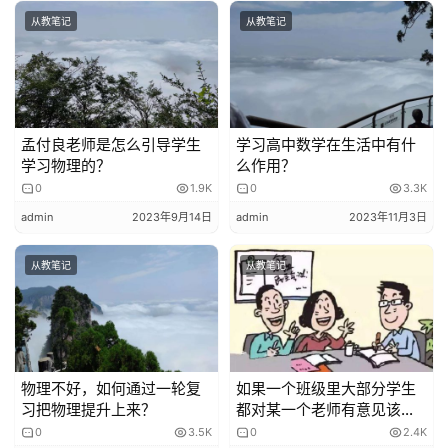
从教笔记
从教笔记
孟付良老师是怎么引导学生
学习高中数学在生活中有什
学习物理的？
么作用？
0
1.9K
0
3.3K
admin
2023年9月14日
admin
2023年11月3日
从教笔记
从教笔记
物理不好，如何通过一轮复
如果一个班级里大部分学生
习把物理提升上来？
都对某一个老师有意见该怎
么办？
0
3.5K
0
2.4K